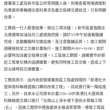
建署南工處及新市區公所等相關人員，到場查看現場調撥對
向車道供車輛通往南科車流及義交指揮交通狀況，已有明顯
改善。
工務局一行人勘查結果，做出三項決議：1.新市區富強路往
北速邁樂加油站共三處道路挖掘，請於3/3中午前復舊臨鋪
完成，並撤離臨時交維設施，及注意臨鋪品質。2. 施工期間
請確按核定之交維計畫執行，施工期間09:00～16:00，並於
必要時加派義交指揮交通。3.工區施工期間，請確實作好鄰
近工程單位横向協調連繫，避免同時施工及交維，造成上下
班尖峰時段交通壅塞。
工務局表示：由內政部營建署南區工程處辦理的「新港社大
道與南科聯絡道路口轉向改善工程」，目前進行第一階段施
工；另外，自來水公司原本計畫2/26~28於新港社大道與南
科聯絡道叉路口進行「台南山上淨水場下游送水管線工程
(五)」，因施工開挖中遇兩處排水箱涵等管障，導致工程延