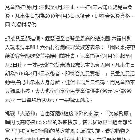
兒童節連假4月2日起至4月5日止，一連4天未滿12歲兒童免
費，凡出生日期為2010年4月3日以後者，即符合免費資格。
圖 六福村提供
迎接兒童節連假，趕緊把全台聲量最高的遊樂園-六福村列
入玩樂清單吧！六福村行銷經理黃淑芳表示：「園區秉持帶
給遊客無限歡樂並適時回饋社會，兒童節連假4月2日起至4
月5日止，一連4天將招待未滿12歲兒童免費入園，凡出生日
期為2010年4月3日以後者，即符合免費資格。」兒童免費活
動需搭配出示本人身分證、健保卡或戶口名簿。而兒童節不
只獨厚小孩，大人也全面享全民學童價優惠699元(原價999
元)，一口氣現省300元，一票暢玩到底。
挑戰「大怒神」自由落體G速度下降的刺激、「笑傲飛鷹」
瞬間最高時速122公里的飆速快感；搭乘猛獸巴士近距離欣
賞孟加拉虎及非洲獅的英姿雄風；玩遍設施、看完動物之
後，還能到中央噴泉-波波球花海拍拍照、享受野餐樂趣，