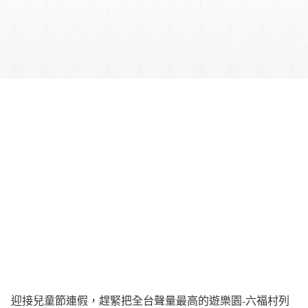
迎接兒童節連假，趕緊把全台聲量最高的遊樂園-六福村列