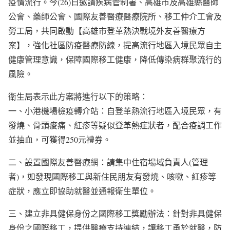
疫情流行。今(26)日邀請疾病管制署、高雄市及高雄縣醫師
公會、藥師公會、國際友善醫療醫療院所、移工仲介工會及
勞工局，共同啟動【高雄市登革熱決戰境外友善醫療方
案】，強化社區防疫醫療防線，提高流行地區入境民眾自主
健康管理意識，保障國際移工健康，降低傳染病群聚流行的
風險。
衛生局表示此方案將進行以下的策略：
一、小港機場檢疫轉介站：自登革熱流行地區入境民眾，有
發燒、骨頭痠痛、紅疹等疑似登革熱症狀者，配合疫調工作
並抽血，可獲得250元禮券。
二、設置國際友善醫療網：請集中住宿場域負責人(管理
者)，如發現國際移工與新住民朋友有發燒、咳嗽、紅疹等
症狀，應立即協助就醫並通報衛生單位。
三、建立非具健保身份之國際移工獎勵辦法：針對非具健保
身份之國際移工，提供醫療支持連結，讓移工勇於就醫，防