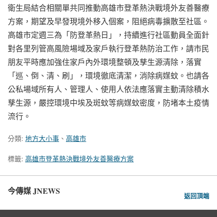
衛生局結合相關單共同推動高雄市登革熱決戰境外友善醫療
方案，期望及早發現境外移入個案，阻絕病毒擴散至社區。
高雄市定週三為「防登革熱日」，持續進行社區動員全面針
對各里列管高風險場域及家戶執行登革熱防治工作，請市民
朋友平時應加強住家戶內外環境整頓及孳生源清除，落實
「巡、倒、清、刷」，環境徹底清潔，消除病媒蚊。也請各
公私場域所有人、管理人、使用人依法應落實主動清除積水
孳生源，嚴控環境中埃及斑蚊等病媒蚊密度，防堵本土疫情
流行。
分類:
地方大小事
、
高雄市
標籤:
高雄市登革熱決戰境外友善醫療方案
今傳媒 JNEWS
返回頂端