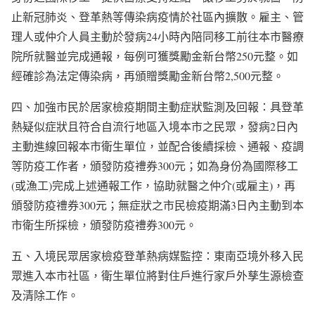
止新冠肺炎、登革熱等傳染病疫情於社區內擴散。雇主、管
理人或仲介人員主動於發病24小時內陪同移工前往本市醫療
院所就醫並完成通報，每例可獲獎勵金新台幣250元整。如
經確診為法定傳染病，再頒贈獎勵金新台幣2,500元整。
四、加強市民於居家檢疫期間主動症狀監測及回報：具登革
熱疑似症狀且符合自流行地區入境本市之民眾，發病2日內
主動進線回報本市衛生單位，並配合後續採檢、通報、疫調
等防疫工作者，頒發防疫禮券300元；如為身份為國際移工
(或漁工)完成上述通報工作，協助就醫之仲介(或雇主)，再
頒發防疫禮券300元；無症狀之市民檢疫期滿3日內主動到本
市衛生所採檢，頒發防疫禮券300元。
五、入境民眾居家檢疫登革熱病媒監控：東南亞境外移入民
眾進入本市社區，衛生單位將對住戶進行家戶外孳生源檢查
及清除工作。