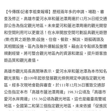
【今傳媒/記者李祖東報導】歷經兩年多的申請、場勘、審
查及修正，高雄市愛河水岸和蓮池潭周邊於12月26日經交通
部公告為指定觀光地區。未來愛河和蓮池潭周邊的觀光開發
和空間利用可以更靈活！在水岸開放空間可劃設具觀光遊憩
(樂)性質之遊憩(樂)設施、住宿、餐飲、解說、遊艇碼頭及
其相關設施、區內及聯外運輸設施等。藉由法令鬆綁及整體
規劃經營，將可整合觀光地區內的資源和建設，提升遊客旅
遊品質和觀光產值。
高雄市觀光局長高閔琳表示，愛河水岸和蓮池潭為本市知名
觀光景點，自109年起依發展觀光條例規定申請指定觀光地
區，經多次現地會勘與審查，於111年12月26日獲致交通部
公告指定本市「高雄市蓮池潭周邊」198.31公頃及「高雄市
愛河水岸周邊」151.36公頃為觀光地區，這也是繼臺南雙城
地區，全國第二和第三個指定觀光地區，未來依據「促進民