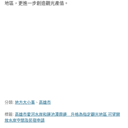
地區，更進一步創造觀光產值。
分類:
地方大小事
、
高雄市
標籤:
高雄市愛河水岸和蓮池潭周邊 升格為指定觀光地區 可望開
放水岸空間及民宿申請