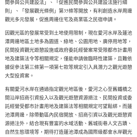
間參與公共建設法」、「促進民間參與公共建設法施行細
則」、「發展觀光條例」第35條等開放，有利創造水岸周邊
觀光多元發展，促進周邊住宅及商業區之民宿申請。
因觀光區的發展常受到土地使用限制，現在愛河水岸及蓮池
潭周邊地區土地多為園道、綠地、公園用地、廣停用地等，
民間投資觀光遊憩設施或政府委託經營案常受限都市計畫用
地及建築法令等相關規定，僅能申請做臨時性建築，且難依
據促參法第三條第一項第七款等規定引入具潛力之觀光遊憩
大型投資案。
有關愛河水岸在通過指定觀光地區後，愛河之心至舊鐵橋之
間沿岸招商引資投入以及觀光遊憩資源挹注、民間投資或委
託經營受都市計畫用地及建築法等相關規定可望鬆綁。而蓮
池潭周邊，除帶動區內民宿開放、招商引資以及觀光遊憩資
源挹注外，結合現有豐富的水域活動、舊城街巷人文古蹟、
自然生態環境等，期待打造蓮池潭成為國際級都會水岸觀光