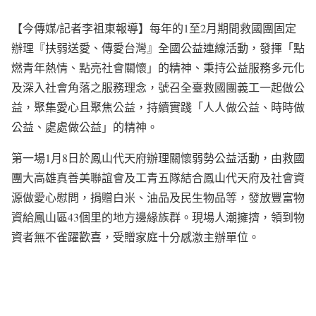
【今傳媒/記者李祖東報導】每年的1至2月期間救國團固定
辦理『扶弱送愛、傳愛台灣』全國公益連線活動，發揮「點
燃青年熱情、點亮社會關懷」的精神、秉持公益服務多元化
及深入社會角落之服務理念，號召全臺救國團義工一起做公
益，聚集愛心且聚焦公益，持續實踐「人人做公益、時時做
公益、處處做公益」的精神。
第一場1月8日於鳳山代天府辦理關懷弱勢公益活動，由救國
團大高雄真善美聯誼會及工青五隊結合鳳山代天府及社會資
源做愛心慰問，捐贈白米、油品及民生物品等，發放豐富物
資給鳳山區43個里的地方邊緣族群。現場人潮擁擠，領到物
資者無不雀躍歡喜，受贈家庭十分感激主辦單位。