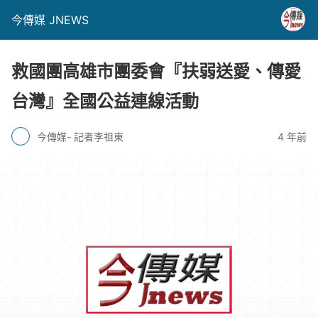
今傳媒 JNEWS
救國團高雄市團委會『扶弱送愛、傳愛
台灣』全國公益連線活動
今傳媒- 記者李祖東
4 年前