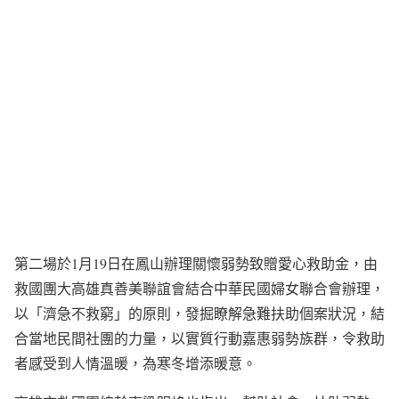
第二場於1月19日在鳳山辦理關懷弱勢致贈愛心救助金，由
救國團大高雄真善美聯誼會結合中華民國婦女聯合會辦理，
以「濟急不救窮」的原則，發掘瞭解急難扶助個案狀況，結
合當地民間社團的力量，以實質行動嘉惠弱勢族群，令救助
者感受到人情溫暖，為寒冬增添暖意。