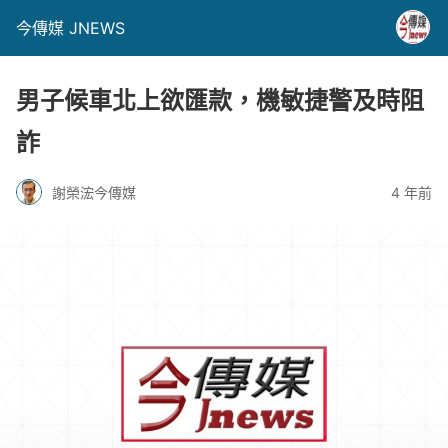
今傳媒 JNEWS
男子候車北上欲匯款，機敏捷警及時阻
詐
謝榮浤今傳媒
4 年前