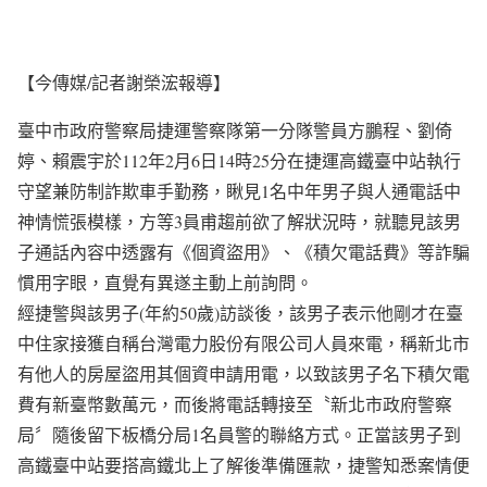
【今傳媒/記者謝榮浤報導】
臺中市政府警察局捷運警察隊第一分隊警員方鵬程、劉倚
婷、賴震宇於112年2月6日14時25分在捷運高鐵臺中站執行
守望兼防制詐欺車手勤務，瞅見1名中年男子與人通電話中
神情慌張模樣，方等3員甫趨前欲了解狀況時，就聽見該男
子通話內容中透露有《個資盜用》、《積欠電話費》等詐騙
慣用字眼，直覺有異遂主動上前詢問。
經捷警與該男子(年約50歲)訪談後，該男子表示他剛才在臺
中住家接獲自稱台灣電力股份有限公司人員來電，稱新北市
有他人的房屋盜用其個資申請用電，以致該男子名下積欠電
費有新臺幣數萬元，而後將電話轉接至〝新北市政府警察
局〞隨後留下板橋分局1名員警的聯絡方式。正當該男子到
高鐵臺中站要搭高鐵北上了解後準備匯款，捷警知悉案情便