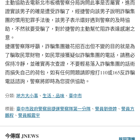
主動協助去電新北市板橋警察分局詢問此事是否屬實，進而
證實該男子的確是遭受詐騙了，經捷警向該男子說明詐騙集
團的慣用犯罪手法後，該男子表示還好遇到警察的及時協
助，不然就要受騙了，對於捷警的主動幫忙阻詐表達感謝之
意。
捷運警察隊呼籲，詐騙集團雖花招百出但不變的目的就是為
了騙取民眾財物，如民眾接獲疑似詐騙集團的電話，請務必
保持冷靜，並確實再次查證，不要輕易落入詐騙集團的話術
而損失自己的荷包，如有任何問題請即撥打110或165反詐騙
電話諮詢，警察將即時為您提供協助。
分類:
地方大小事
、
生活、品味
、
臺中市
標籤:
臺中市政府警察局捷運警察隊第一分隊
、
警員劉倚婷
、
警員方
鵬程
、
警員賴震宇
今傳媒 JNEWS
返回頂端