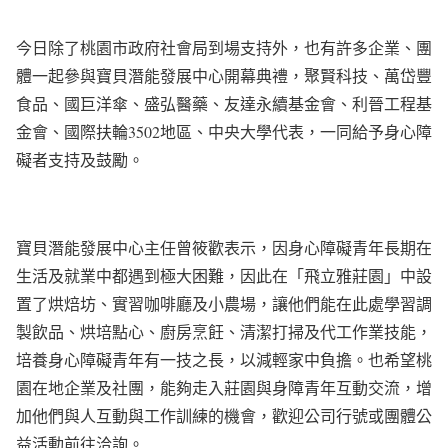
今日除了桃園市政府社會局到場支持外，也有許多企業、團
體一起參與寶貝潛能發展中心開幕典禮，聚賢科技、萬岱豐
食品、國巨洋傘、盛弘醫藥、友達永續基金會、利晉工程基
金會、國際扶輪3502地區、中央大學代表，一同給予身心障
礙者支持及鼓勵。
寶貝潛能發展中心主任曾筱歡表示，因身心障礙青年長期在
生活及就業中都遇到極大困難，因此在「飛立雅莊園」中設
置了烘焙坊、實習咖啡廳及小農場，讓他們能在此處學習調
製飲品、烘培點心、廚房烹飪、清潔打掃及代工作業技能，
培養身心障礙青年有一技之長，以減輕家中負擔。也希望桃
園在地企業及社團，能夠走入莊園與身障青年互動交流，增
加他們與人互動與工作訓練的機會，歡迎公司行號或團體公
益活動前往洽詢。