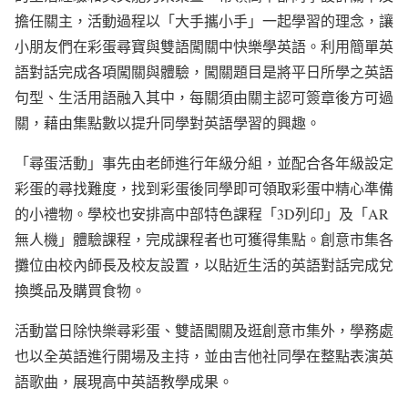
擔任關主，活動過程以「大手攜小手」一起學習的理念，讓
小朋友們在彩蛋尋寶與雙語闖關中快樂學英語。利用簡單英
語對話完成各項闖關與體驗，闖關題目是將平日所學之英語
句型、生活用語融入其中，每關須由關主認可簽章後方可過
關，藉由集點數以提升同學對英語學習的興趣。
「尋蛋活動」事先由老師進行年級分組，並配合各年級設定
彩蛋的尋找難度，找到彩蛋後同學即可領取彩蛋中精心準備
的小禮物。學校也安排高中部特色課程「3D列印」及「AR
無人機」體驗課程，完成課程者也可獲得集點。創意市集各
攤位由校內師長及校友設置，以貼近生活的英語對話完成兌
換獎品及購買食物。
活動當日除快樂尋彩蛋、雙語闖關及逛創意市集外，學務處
也以全英語進行開場及主持，並由吉他社同學在整點表演英
語歌曲，展現高中英語教學成果。