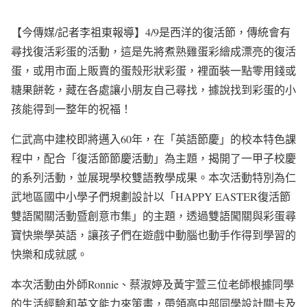
【今傳媒/記者李祖東報導】4/9是西洋的復活節，傳統會有
尋找復活彩蛋的活動，這是先將煮熟雞蛋彩繪成漂亮的復活
蛋，或用市面上販賣的蛋殼形狀彩蛋，裡面裝一點零用錢或
糖果餅乾，藏在各處讓小朋友自己尋找，據說找到彩蛋的小
孩能得到一整年的祝福！
仁武高中建校即將邁入60年，在「英語節慶」的校本特色課
程中，配合「復活節節慶活動」為主題，揭開了一甲子校慶
的系列活動，並展現學校雙語教學成果。本次活動特別為仁
武地區國中小學子們規劃設計以「HAPPY EASTER復活節
雙語闖關活動暨創意市集」的主題，透過雙語闖關與彩蛋尋
寶快樂學英語，讓孩子們在遊戲中動腦也動手作得到學習的
快樂和成就感。
本次活動由外師Ronnie、蔡淑婷及黃宇萱三位老師根據同學
的生活經驗和英文能力來策畫，帶領高中部同學設計關卡及