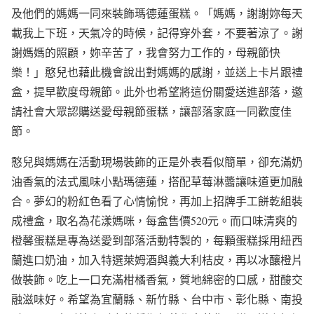
及他們的媽媽一同來裝飾瑪德蓮蛋糕。「媽媽，謝謝妳每天
載我上下班，天氣冷的時候，記得穿外套，不要著涼了。謝
謝媽媽的照顧，妳辛苦了，我會努力工作的，母親節快
樂！」憨兒也藉此機會說出對媽媽的感謝，並送上卡片跟禮
盒，提早歡度母親節。此外也希望將這份關愛送進部落，邀
請社會大眾認購送愛母親節蛋糕，讓部落家庭一同歡度佳
節。
憨兒與媽媽在活動現場裝飾的正是外表看似簡單，卻充滿奶
油香氣的法式風味小點瑪德蓮，搭配草莓淋醬讓味道更加融
合。夢幻的粉紅色看了心情愉悅，再加上招牌手工餅乾組裝
成禮盒，取名為花漾媽咪，每盒售價520元。而口味清爽的
橙馨蛋糕是專為送愛到部落活動特製的，每顆蛋糕採用紐西
蘭進口奶油，加入特選萊姆酒與義大利桔皮，再以冰釀橙片
做裝飾。吃上一口充滿柑橘香氣，質地綿密的口感，甜酸交
融滋味好。希望為宜蘭縣、新竹縣、台中市、彰化縣、南投