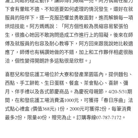
灑上肉鬆的穩定動作，讓師傅們眼睛一亮。阿方偶爾在壓力
下會有暈眩不適、不知道要如何處理的情況發生，還好在就
服員的陪伴下，逐一克服恐懼並勇敢面對，進而解鎖每一項
烘焙技能。阿方媽媽說：「阿方個性較為畏縮容易緊張怕
生，很擔心她因不敢詢問造成工作進行上的阻礙，後來在師
傅及就服員的包容及耐心教導下，阿方回來跟我說她比較適
應了，師傅也有稱讚她做的不錯，加上和工作夥伴相處很融
洽，個性變得開朗許多這點很是欣慰。」
喜憨兒和發庇護工場位於大寮和發產業園區內，提供麵包、
西點、手工餅乾、生日蛋糕、餐盒、茶會點心、喜餅、彌
月、伴手禮以及各式節慶商品。為慶祝母親節，4/20-5/31期
間，在和發庇護工場消費滿1000元，可獲得「春日序曲」法
式點心禮盒 (價值368元) 1份，2000元可獲得2份，每筆消費
最多2份，限量40份，贈完為止。訂購專線07-787-7172。