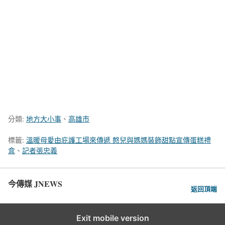
分類:
地方大小事
、
高雄市
標籤:
溫暖母愛由庇護工場來傳遞 憨兒與媽媽裝飾甜點宣傳蛋糕禮
盒
、
記者張忠義
今傳媒 JNEWS
返回頂端
Exit mobile version