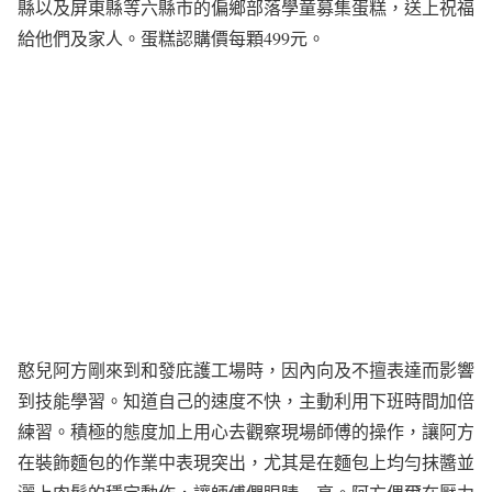
縣以及屏東縣等六縣市的偏鄉部落學童募集蛋糕，送上祝福
給他們及家人。蛋糕認購價每顆499元。
憨兒阿方剛來到和發庇護工場時，因內向及不擅表達而影響
到技能學習。知道自己的速度不快，主動利用下班時間加倍
練習。積極的態度加上用心去觀察現場師傅的操作，讓阿方
在裝飾麵包的作業中表現突出，尤其是在麵包上均勻抹醬並