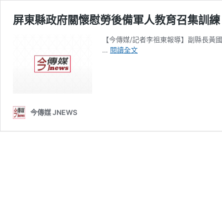
屏東縣政府關懷慰勞後備軍人教育召集訓練
【今傳媒/記者李祖東報導】副縣長黃國
屏
…
閱讀全文
東
縣
政
府
關
懷
今傳媒 JNEWS
慰
勞
後
備
軍
人
教
育
召
集