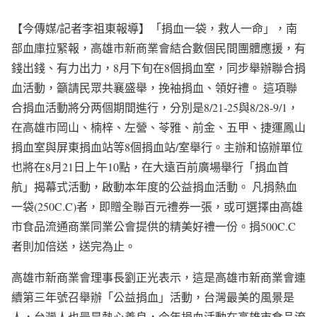
【今傳媒/記者李祖東報導】「捐血一袋，救人一命」，南
部血庫拉緊報，高雄市新商業會結合數個民間團體應援，有
錢出錢、有力出力，8月下旬在8個捐血室，同步舉辦聯合捐
血活動，籲請民眾共襄盛舉，挽袖捐血、領好禮。 這項聯
合捐血活動將分两個期間進行，分別是8/21-25與8/28-9/1，
在高雄市岡山、楠梓、左營、苓雅、前金、五甲、捷運鳳山
捐血室與屏東捐血站等8個捐血站/室舉行。主辦和協辦單位
也將在8月21日上午10點，在大遠百前廣場舉行「捐血首
航」揭幕式活動，啟動本年度的公益捐血活動。 凡捐熱血
一袋(250C.C)者，即贈全聯百元禮券一張，或可選擇由高雄
市食品流通商業同業公會提供的精美好禮一份。捐500C.C
者則加倍送，送完為止。
高雄市新商業會理事長劉正光表示，這是高雄市新商業會連
續第三年號召舉辦「公益捐血」活動，台灣最美的風景是
人，台灣人也最是熱心善良，今年捐血活動在高雄市食品流