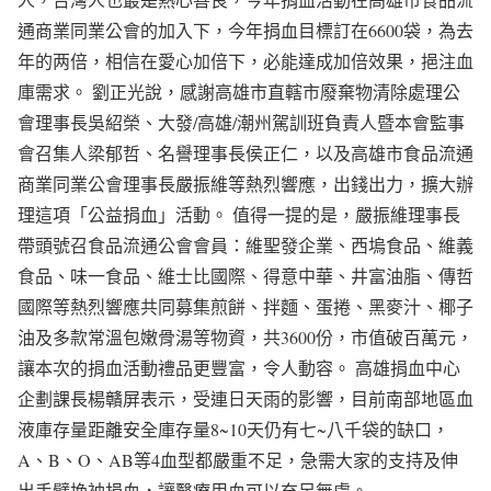
通商業同業公會的加入下，今年捐血目標訂在6600袋，為去
年的两倍，相信在愛心加倍下，必能達成加倍效果，挹注血
庫需求。 劉正光說，感謝高雄市直轄市廢棄物清除處理公
會理事長吳紹榮、大發/高雄/潮州駕訓班負責人暨本會監事
會召集人梁郁哲、名譽理事長侯正仁，以及高雄市食品流通
商業同業公會理事長嚴振維等熱烈響應，出錢出力，擴大辦
理這項「公益捐血」活動。 值得一提的是，嚴振維理事長
帶頭號召食品流通公會會員：維聖發企業、西塢食品、維義
食品、味一食品、維士比國際、得意中華、井富油脂、傳哲
國際等熱烈響應共同募集煎餅、拌麵、蛋捲、黑麥汁、椰子
油及多款常溫包嫩骨湯等物資，共3600份，市值破百萬元，
讓本次的捐血活動禮品更豐富，令人動容。 高雄捐血中心
企劃課長楊贛屏表示，受連日天雨的影響，目前南部地區血
液庫存量距離安全庫存量8~10天仍有七~八千袋的缺口，
A、B、O、AB等4血型都嚴重不足，急需大家的支持及伸
出手臂挽袖捐血，讓醫療用血可以充足無虞。