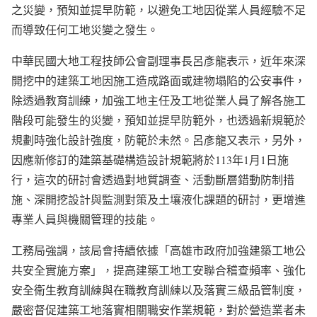
之災變，預知並提早防範，以避免工地因從業人員經驗不足
而導致任何工地災變之發生。
中華民國大地工程技師公會副理事長呂彥龍表示，近年來深
開挖中的建築工地因施工造成路面或建物塌陷的公安事件，
除透過教育訓練，加強工地主任及工地從業人員了解各施工
階段可能發生的災變，預知並提早防範外，也透過新規範於
規劃時強化設計強度，防範於未然。呂彥龍又表示，另外，
因應新修訂的建築基礎構造設計規範將於113年1月1日施
行，這次的研討會透過對地質調查、活動斷層錯動防制措
施、深開挖設計與監測對策及土壤液化課題的研討，更增進
專業人員與機關管理的技能。
工務局強調，該局會持續依據「高雄市政府加強建築工地公
共安全實施方案」，提高建築工地工安聯合稽查頻率、強化
安全衛生教育訓練與在職教育訓練以及落實三級品管制度，
嚴密督促建築工地落實相關職安作業規範，對於營造業者未