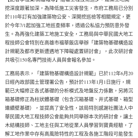
挖深度跟著加深，為降低施工災害發生，市府工務局已分別
於110年訂有加強建築物公安、深開挖巡檢等相關規定，更
於今年7/1起加強工地巡查頻率，透過公私協力預防意外發
生。為再強化建築工地施工安全，工務局與中華民國大地工
程技師公會特別在高雄市福華飯店舉辦「建築物基礎構造設
計規範及都市更新遭遇地下障礙處置研討會」，此次研討會
共吸引150名專門技術人員與會報名參加。
工務局表示，「建築物基礎構造設計規範」已於112年6月20
日經內政部國土管理署公告，預計於113年1月1日施行，規
範已大幅修正各式基礎的分析模式及地盤反力係數，另將沉
箱基礎修正為柱狀體基礎（包含沉箱基礎、井式基礎、箱型
連續壁基礎），並提高了安全性，該局特別感謝社團法人中
華民國大地工程技師公會能夠共同舉辦本次的研討會，讓土
木結構技師、工地主任與工地從業人員學習到寶貴經驗，了
解工地作業中存有高風險特性的工程及各施工階段可能發生