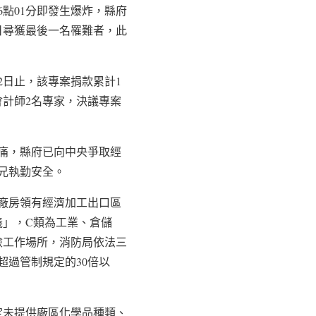
6點01分即發生爆炸，縣府
0日尋獲最後一名罹難者，此
22日止，該專案捐款累計1
、會計師2名專家，決議專案
痛，縣府已向中央爭取經
弟兄執勤安全。
廠房領有經濟加工出口區
義」，C類為工業、倉儲
險工作場所，消防局依法三
超過管制規定的30倍以
定未提供廠區化學品種類、