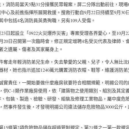
生，消防局當天5點31分接獲民眾報案，屏二分隊出動前往，現場
中心及前進指揮所展開救援。搜救行動自9月22日持續至9月3
其中包括4名消防員英勇殉職，另有109人受傷。
23日起設立「0922火災爆炸災害」專案受理各界愛心，至10月
並於10月20日召開第一次臨時會，修正規定增聘4名受災代表及律師
者之遺屬、傷者及其家屬身上。
件奪走年輕消防弟兄生命，失去摯愛的父親、兒子，令人無比沈
器材，她也指示追加1240萬元購置消防衣帽、鞋等，維護消防
誠實責任，一開始要做什麼廠房就要符合相關規範，明揚公司的
，供C-1類作業廠房使用，依「建築物之使用類別、組別及其定
儲存、包裝、製造、檢驗、研發、組裝及修理工業物品，屬中度危
，然事件發生後，才發現明揚公司違法儲存危險物品3000公斤，
第15條第2項危險物品儲存超過管制規定、第21條之一第一款規