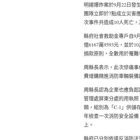
明揚爆炸案於9月22日發
團隊立即於7點成立災害應
次事件共造成10人死亡，
縣府社會救助金專戶自9月
億6167萬9593元，
捐款原則，全數用於罹難
周縣長表示，此次慘痛事
費增購精進消防車輛裝備
周縣長認為企業也應負起
管理處屏東分處的用執照
類，組別為「C-1」供
年檢查一次消防安全設備
上。
縣府已分別依違反消防法