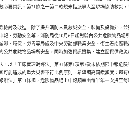
救必要資訊、第21條之一第二款規未指派專人至現場協助救災，
強檢討及改進，除了提升消防人員救災安全、裝備及設備外，並
報、勞動安全等，消防局從10月6日起對縣內公共危險物品場所（
，請城鄉、環保、勞青等局處及中央勞動部職業安全、衛生署南區
的公共危險物品場所安全，同時加強資訊搜集，建立圖資供救災
法，以「工廠管理輔導法」第31條第1項第7款未依期限申報危
與其可能造成的重大災害不符比例原則，希望調高罰鍰額度；還有
報辦法」第11條規，危險物品場上申報頻率由每半年一次提至每