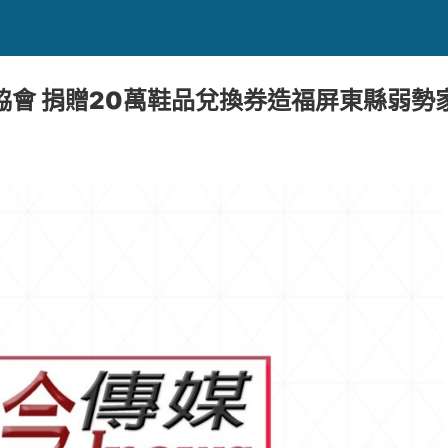
協會 捐贈20萬鞋品兌換券造福屏東縣弱勢