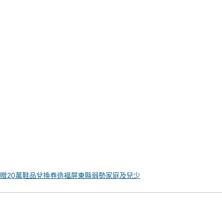
捐贈20萬鞋品兌換券造福屏東縣弱勢家庭及兒少