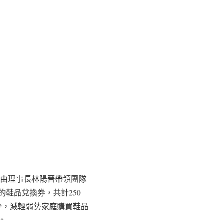
，由理事長林陽晉帶領團隊
鞋品兌換券，共計250
少，減輕弱勢家庭購買鞋品
。