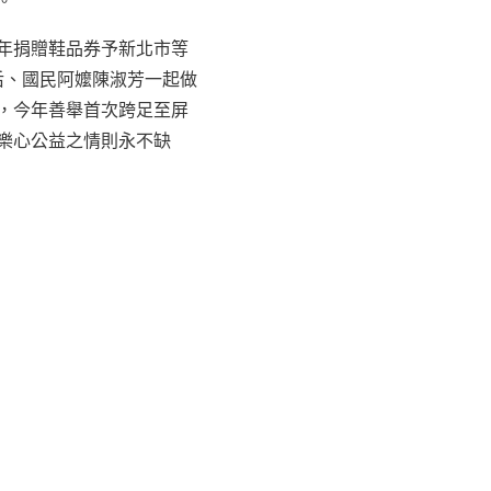
年捐贈鞋品券予新北市等
后、國民阿嬤陳淑芳一起做
，今年善舉首次跨足至屏
樂心公益之情則永不缺