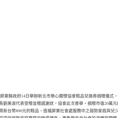
】屏東縣政府14日舉辦新北市樂心關懷協會鞋品兌換券捐贈儀式
長劉美淑代表受贈並贈感謝狀，協會此次善舉，捐贈市值20萬元的
買新台幣800元的鞋品，造福屏東社會處服務中之弱勢家庭與兒
是提供弱勢家庭實質的物資補充，更象徵來自社會的溫暖與關懷