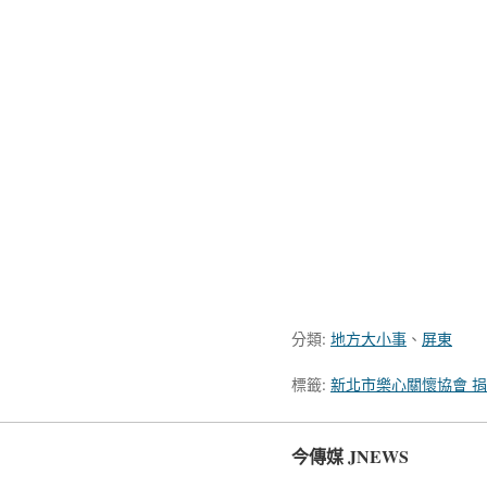
分類:
地方大小事
、
屏東
標籤:
新北市樂心關懷協會 
今傳媒 JNEWS