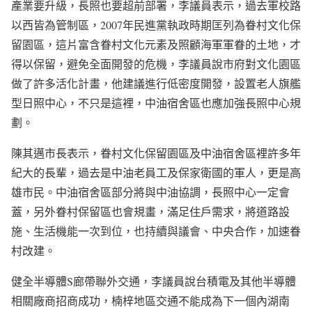
產業要升級，長照也要超前部署，李議員表示，過去軍校路
以西皆為管制區，2007年民進黨執政時期匡列為眷村文化保
留園區，這片富含眷村文化元素及照顧海軍軍眷的土地，才
得以保留，避免全面開發的危機，李議員說市府對文化園區
做了許多活化計畫，他建議進行低密度開發，設置老人旗艦
型日照中心，不只是這裡，中油宿舍區也應加強長照中心規
劃。
陳其邁市長表示，眷村文化保留園區及中油宿舍區裡許多年
紀大的長輩，過去是中油老員工及保家衛國的軍人，更是高
雄市民。中油宿舍區部分將與中油協調，長照中心一定會
蓋，另外眷村保留區也會規畫，滿足住戶需求，將道路設
施、生活機能一次到位，也持續與議會、中央合作，加速眷
村改建。
健全半導體S廊帶聯外交通，李議員說台積電及其他半導體
相關廠商招商成功，楠梓地區交通不能成為下一個內湖南