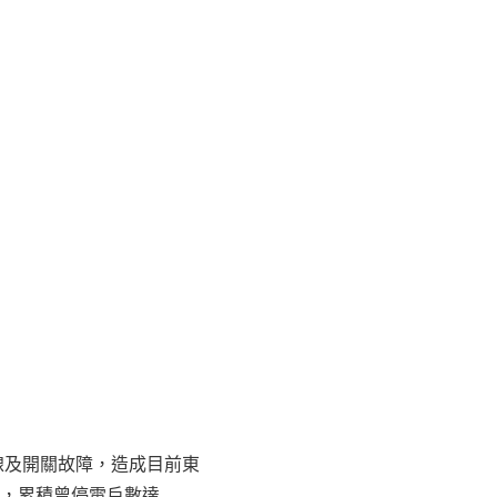
斷線及開關故障，造成目前東
電，累積曾停電戶數達