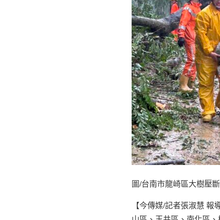
圖/台南市龍崎區大樹壓
【今傳媒/記者張淑慧 報
山區、玉井區、南化區、