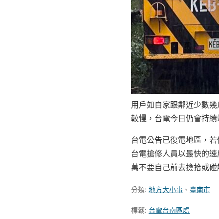
用戶如自家跟鄰近少數幾
較慢，台電今日仍會持續
台電公告已復電地區，若
台電搶修人員以最快的速
萬不要自己前去撿拾或碰觸
分類:
地方大小事
、
臺南市
標籤:
台電台南區處