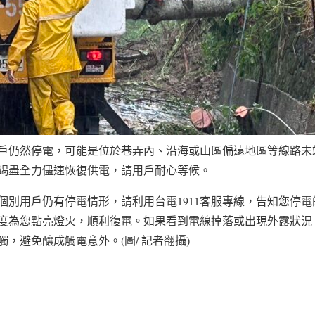
戶仍然停電，可能是位於巷弄內、沿海或山區偏遠地區等線路末
竭盡全力儘速恢復供電，請用戶耐心等候。
個別用戶仍有停電情形，請利用台電1911客服專線，告知您停
度為您點亮燈火，順利復電。如果看到電線掉落或出現外露狀況
，避免釀成觸電意外。(圖/ 記者翻攝)