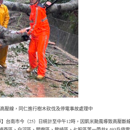
斷高壓線，同仁進行樹木砍伐及停電事故處理中
導】台南市今（25）日統計至中午12時，因凱米颱風導致高壓
楠西區、白河區、關廟區、龍崎區、七股區等一帶共8,493戶停