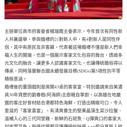
主辦單位高市府客委會楊瑞霞主委表示，今年首次有同性新
人共襄盛舉，參與婚禮的21對新人中，有4對新人是同性伴
侶，其中有原民及非客籍，代表著這場婚禮不僅是新人們幸
福人生的開端，也是一個展示客家文化包容的舞台，透過多
元文化的融合，讓更多人認識客家文化，也讓傳統婚俗得以
傳承，同時落實聯合國永續發展目標(SDGs)第5項性別平等
積極意涵。
婚禮後的重頭戲則是席開43桌的客家宴，特別邀請來自美濃
具30年資歷的劉春樹(阿海師)主廚親自掌廚，以高雄在地嚴
選的客庄好食材結合港都特色海鮮，打造出精緻可口、令人
垂涎的「客家喜宴」，有清爽養生的堅果晶藻生菜沙拉盤、
溫補入心的三代同堂雞、新鮮的石斑魚、Q彈爽口的客家大
封肉等菜色，每道佳餚都守護傳統好味道，一起分享新人結