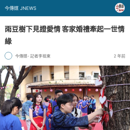
今傳媒 JNEWS
雨豆樹下見證愛情 客家婚禮牽起一世情
緣
今傳媒- 記者李祖東
2 年前