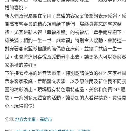
婚的喜悅。
新人們及親屬團在享用了豐盛的客家宴後紛紛表示感謝，感
謝高市客委會的精心規劃給了他們一場終身難忘的客家婚
禮，尤其是新人禮「幸福雄熊」的祝福語「牽手雨豆樹下，
雄美滿；相約一生一世，熊幸福」特別令人感動，會將這一
對穿著客家藍衫禮服的熊偶放在床前，並攜手共度一生一
世，也會將這份喜悅及感動分享出去，讓更多人可以參與客
家婚禮的美好。
下午接著登場的是音樂市集，特別邀請優質的在地客家社團
帶來客家歌謠、舞蹈藝文表演，以及原住民及新住民不同氛
圍的精彩演出。現場還有特色農特產品、美食和免費DIY體
驗，一系列多元豐富的活動，讓參加的人看得精彩、買得開
心、玩得愉快!
分類:
地方大小事
、
高雄市