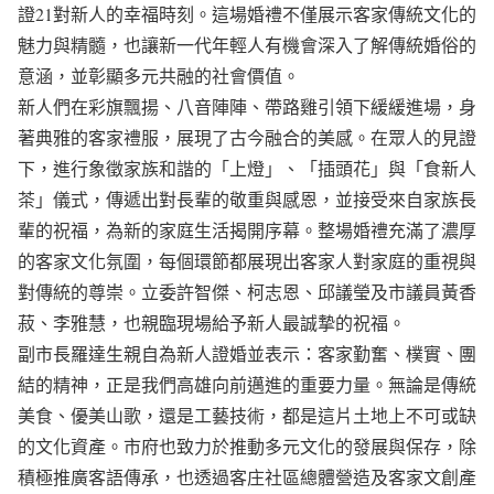
證21對新人的幸福時刻。這場婚禮不僅展示客家傳統文化的
魅力與精髓，也讓新一代年輕人有機會深入了解傳統婚俗的
意涵，並彰顯多元共融的社會價值。
新人們在彩旗飄揚、八音陣陣、帶路雞引領下緩緩進場，身
著典雅的客家禮服，展現了古今融合的美感。在眾人的見證
下，進行象徵家族和諧的「上燈」、「插頭花」與「食新人
茶」儀式，傳遞出對長輩的敬重與感恩，並接受來自家族長
輩的祝福，為新的家庭生活揭開序幕。整場婚禮充滿了濃厚
的客家文化氛圍，每個環節都展現出客家人對家庭的重視與
對傳統的尊崇。立委許智傑、柯志恩、邱議瑩及市議員黃香
菽、李雅慧，也親臨現場給予新人最誠摯的祝福。
副市長羅達生親自為新人證婚並表示：客家勤奮、樸實、團
結的精神，正是我們高雄向前邁進的重要力量。無論是傳統
美食、優美山歌，還是工藝技術，都是這片土地上不可或缺
的文化資產。市府也致力於推動多元文化的發展與保存，除
積極推廣客語傳承，也透過客庄社區總體營造及客家文創產