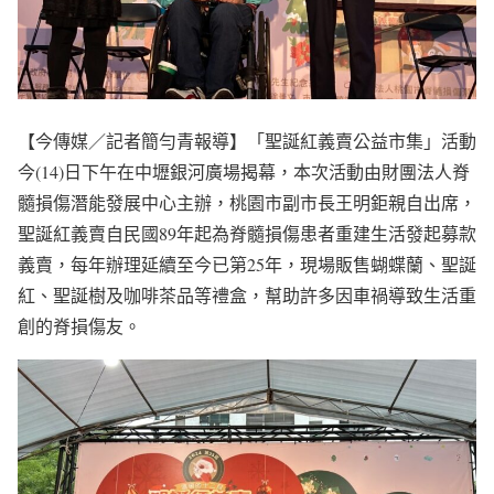
【今傳媒／記者簡勻青報導】「聖誕紅義賣公益市集」活動
今(14)日下午在中壢銀河廣場揭幕，本次活動由財團法人脊
髓損傷潛能發展中心主辦，桃園市副市長王明鉅親自出席，
聖誕紅義賣自民國89年起為脊髓損傷患者重建生活發起募款
義賣，每年辦理延續至今已第25年，現場販售蝴蝶蘭、聖誕
紅、聖誕樹及咖啡茶品等禮盒，幫助許多因車禍導致生活重
創的脊損傷友。