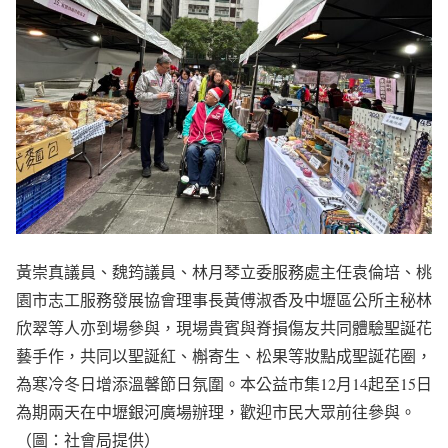
黃崇真議員、魏筠議員、林月琴立委服務處主任袁倫培、桃
園市志工服務發展協會理事長黃傅淑香及中壢區公所主秘林
欣翠等人亦到場參與，現場貴賓與脊損傷友共同體驗聖誕花
藝手作，共同以聖誕紅、槲寄生、松果等妝點成聖誕花圈，
為寒冷冬日增添溫馨節日氛圍。本公益市集12月14起至15日
為期兩天在中壢銀河廣場辦理，歡迎市民大眾前往參與。
（圖：社會局提供）