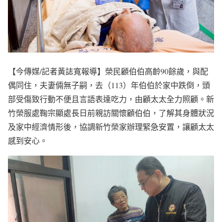
【今傳媒/記者黃誌寬報導】榮民顧伯伯高齡90餘歲，與配
偶同住，夫妻倆無子嗣，去（113）年伯伯於家中跌倒，頭
部受傷致行動不便且言語表達吃力，由顧太太全力照顧。新
竹榮服處鞠宗顯處長日前親訪關懷顧伯伯，了解其身體狀況
及家中經濟情形後，協調新竹榮家辦理緊急安置，讓顧太太
感到安心。