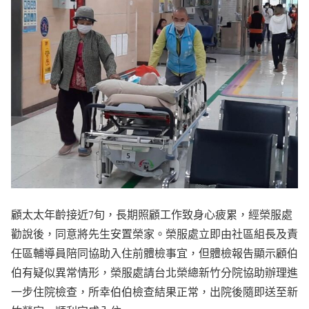
顧太太年齡接近7旬，長期照顧工作致身心疲累，經榮服處
勸說後，同意將先生安置榮家。榮服處立即由社區組長及責
任區輔導員陪同協助入住前體檢事宜，但體檢報告顯示顧伯
伯有疑似異常情形，榮服處請台北榮總新竹分院協助辦理進
一步住院檢查，所幸伯伯檢查結果正常，出院後隨即送至新