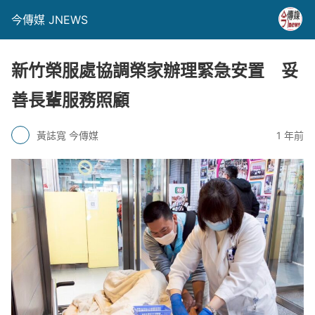
今傳媒 JNEWS
新竹榮服處協調榮家辦理緊急安置 妥
善長輩服務照顧
黃誌寬 今傳媒
1 年前