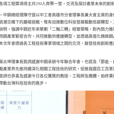
各項工程獎項得主共250人齊聚一堂，交流及探討產業未來的創
，中鋼總經理陳守道以中工會高雄市分會理事長兼大會主席的身
浪潮交織下的嚴峻挑戰，惟有加速數位科技發展驅動低碳轉型，
說明，強調中鋼近年來擘劃「二軸三轉」經營策略，對內戮力推
用鋼產業緊密合作，共同推動供應鏈轉型，並透過高值化精緻鋼
本次年會透過各工程技術專業領域之間的交流，啟發技術創新應
蘇炎坤理事長致詞感謝中鋼承辦今年聯合年會，也提及「節能、
勵產業界先進持續深化相關工程技術的研究，促進我國百工百業
致詞也恭喜及感謝今日各位獲獎的教授、工程師及團體，始終秉
帶動台灣科技技術的進步。