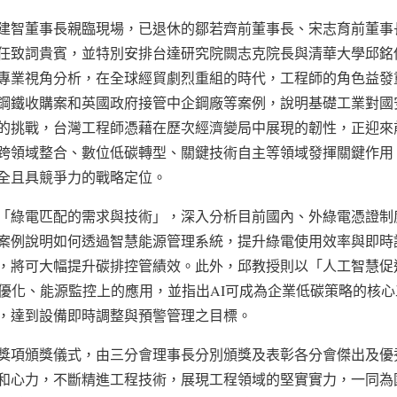
建智董事長親臨現場，已退休的鄒若齊前董事長、宋志育前董事
任致詞貴賓，並特別安排台達研究院闕志克院長與清華大學邱銘
專業視角分析，在全球經貿劇烈重組的時代，工程師的角色益發
鋼鐵收購案和英國政府接管中企鋼廠等案例，說明基礎工業對國
的挑戰，台灣工程師憑藉在歷次經濟變局中展現的韌性，正迎來
跨領域整合、數位低碳轉型、關鍵技術自主等領域發揮關鍵作用
略定位。​​​​​​​​​​​​​​​​
「綠電匹配的需求與技術」，深入分析目前國內、外綠電憑證制
案例說明如何透過智慧能源管理系統，提升綠電使用效率與即時
，將可大幅提升碳排控管績效。此外，邱教授則以「人工智慧促
程優化、能源監控上的應用，並指出AI可成為企業低碳策略的核
，達到設備即時調整與預警管理之目標。
獎項頒獎儀式，由三分會理事長分別頒獎及表彰各分會傑出及優
和心力，不斷精進工程技術，展現工程領域的堅實實力，一同為