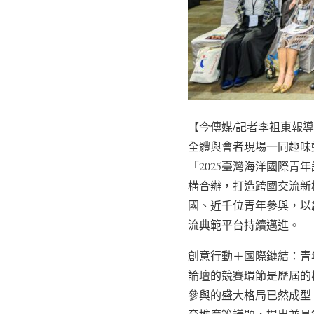
【今傳媒/記者李祖東報
全體與會者現場一同趣味
「2025臺灣海洋國際青
構合辦，打造跨國交流新
國、近千位青年參與，以
流典範平台持續邁進。
創意行動＋國際鏈結：青
論壇的競賽環節是歷屆的
參與的盛大格局已然成型