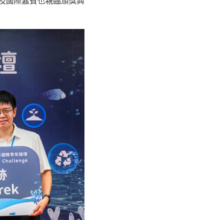
及國際嘉賓也親臨頒獎典