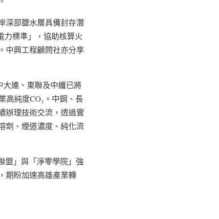
。
岸深部鹽水層具備封存潛
碳電力標準」，協助核算火
。中興工程顧問社亦分享
其中大連、東聯及中纖已將
業高純度CO₂。中鋼、長
續辦理技術交流，透過實
溶劑、煙道濃度、純化流
大聯盟」與「淨零學院」強
，期盼加速高雄產業轉