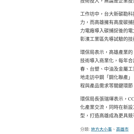
技術投入，無論是企業投
工作坊中，台大新碳勘科
力，而高雄擁有高度碳捕捉
力電廠導入碳捕捉後的電
彰濱工業區先導試驗的技
環保局表示，高雄產業的 
技術導入商業化，每年合計
春、台塑、中油及金屬工
地走訪中鋼「鋼化聯產」
程與產品需求等關鍵環節
環保局長張瑞琿表示，C
化產業交流，同時在新設
型，打造高雄成為更具競
分類:
地方大小事
、
高雄市