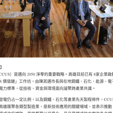
導】
CUS）是邁向 2050 淨零的重要戰略。高雄目前已有 8家企業
US 價值鏈」工作坊，由陳其邁市長與在地鋼鐵、石化、能源、
電力標準，從技術、資金與環境面向凝聚跨產業共識。
發電仍占一定比例，以及鋼鐵、石化等產業先天製程條件，CCU
高雄匯聚各類型製造業，是新技術應用的關鍵場域，並表示推動 C