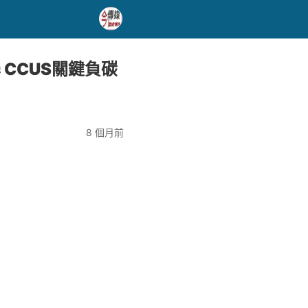
CCUS關鍵負碳
8 個月前