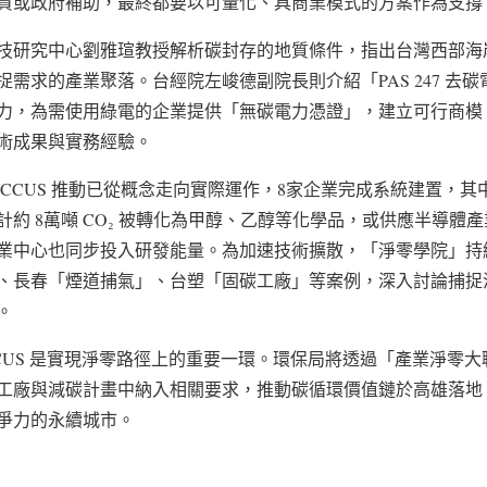
資或政府補助，最終都要以可量化、具商業模式的方案作為支撐
技研究中心劉雅瑄教授解析碳封存的地質條件，指出台灣西部海
需求的產業聚落。台經院左峻德副院長則介紹「PAS 247 去
力，為需使用綠電的企業提供「無碳電力憑證」，建立可行商模
術成果與實務經驗。
CCUS 推動已從概念走向實際運作，8家企業完成系統建置，
約 8萬噸 CO₂ 被轉化為甲醇、乙醇等化學品，或供應半導體產
業中心也同步投入研發能量。為加速技術擴散，「淨零學院」持
、長春「煙道捕氣」、台塑「固碳工廠」等案例，深入討論捕捉
。
CUS 是實現淨零路徑上的重要一環。環保局將透過「產業淨零
工廠與減碳計畫中納入相關要求，推動碳循環價值鏈於高雄落地
爭力的永續城市。