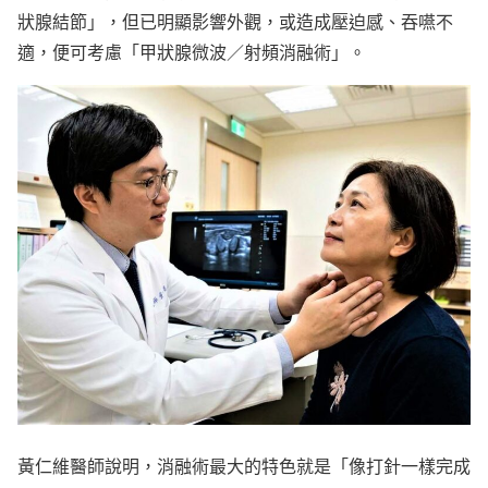
狀腺結節」，但已明顯影響外觀，或造成壓迫感、吞嚥不
適，便可考慮「甲狀腺微波／射頻消融術」。
黃仁維醫師說明，消融術最大的特色就是「像打針一樣完成