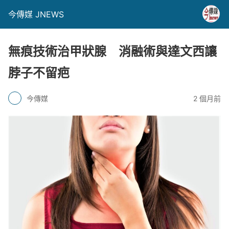
今傳媒 JNEWS
無痕技術治甲狀腺 消融術與達文西讓
脖子不留疤
今傳媒
2 個月前