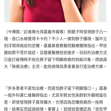
〔今傳媒／記者陳允得嘉義市報導〕照鏡子時發現脖子凸一
塊、吞口水總覺得卡卡的？不少人一摸到脖子腫塊，腦中立
刻浮現得癌症的恐懼，嘉義基督教醫院醫療團隊指出，甲狀
腺結節不等於癌症，且隨著醫療技術進步，目前的治療方式
已能打破傳統手術在脖子留下明顯疤痕的刻板印象，透過兩
大「無痕治療」主流，能依病情為患者量身打造治療方案。
「許多患者不是怕治療，而是怕脖子留下明顯傷口。」嘉基
一般外科黃仁維醫師指出，尤其年輕女性族群對外觀相當在
意，即使發現脖子異常腫大，也常因為恐懼疤痕而一拖再
拖，結果反而延誤病情。事實上，若經檢查確認為「良性甲