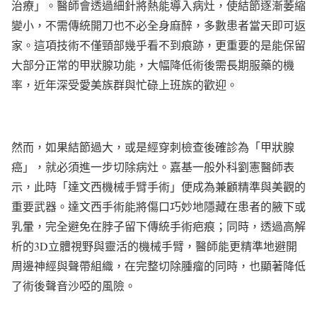
治療」。醫師會透過細針將熱能導入病灶，使結節逐漸萎縮
變小，不需傳統開刀也不必全身麻醉，多數患者當天即可返
家。這項技術不僅頸部幾乎看不到痕跡，更重要的是能保留
大部分正常的甲狀腺功能，大幅降低術後需長期服藥的機
率，近年深受愛美族群與忙碌上班族的歡迎。
然而，如果結節過大，或是經穿刺檢查後確診為「甲狀腺
癌」，就必須進一步切除病灶。嘉基一般外科劉憲醫師表
示，此時「達文西機械手臂手術」便成為兼顧精準與美觀的
重要武器。達文西手術能將傷口巧妙地隱藏在患者的腋下或
乳暈，完全避免在脖子留下傳統手術疤痕；同時，透過高解
析的3D立體視野與靈活的機械手臂，醫師能更精準地避開
周邊神經與聲帶組織，在完整切除腫瘤的同時，也顯著降低
了術後聲音沙啞的風險。