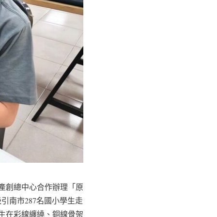
產創總中心合作辦理「原
引南市287名國小學生走
生在彩線纏繞、銅線骨架