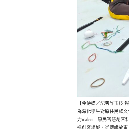
【今傳媒／記者許玉枝 
為深化學生對原住民族文
力maker—原民智慧創
進創客場域，從傳說故事