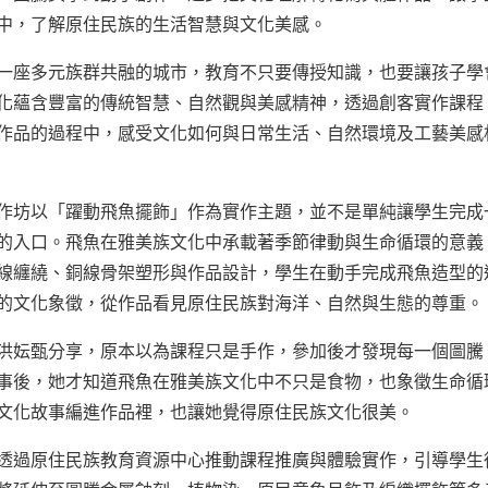
中，了解原住民族的生活智慧與文化美感。
一座多元族群共融的城市，教育不只要傳授知識，也要讓孩子學
化蘊含豐富的傳統智慧、自然觀與美感精神，透過創客實作課程
作品的過程中，感受文化如何與日常生活、自然環境及工藝美感
作坊以「躍動飛魚擺飾」作為實作主題，並不是單純讓學生完成
的入口。飛魚在雅美族文化中承載著季節律動與生命循環的意義
線纏繞、銅線骨架塑形與作品設計，學生在動手完成飛魚造型的
的文化象徵，從作品看見原住民族對海洋、自然與生態的尊重。
洪妘甄分享，原本以為課程只是手作，參加後才發現每一個圖騰
事後，她才知道飛魚在雅美族文化中不只是食物，也象徵生命循
文化故事編進作品裡，也讓她覺得原住民族文化很美。
透過原住民族教育資源中心推動課程推廣與體驗實作，引導學生