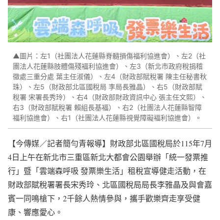
▲圖片：左1（社團法人花蓮縣脊髓損傷福利協進會）、左2（社
團法人花蓮縣肢體傷殘褔利協進會）、左3（新北市政府稅捐稽
徵處三重分處 葉主任淑儀）、左4（財政部賦稅署 陳主任秘書秋
珠）、左5（財政部北區國稅局 李局長雅晶）、右5（財政部賦
稅署 宋署長秀玲）、右4（財政部財政資訊中心 張主任文熙）、
右3（財政部賦稅署 賴組長基福）、右2（社團法人花蓮縣智障
福利協進會）、右1（社團法人花蓮縣視覺障礙褔利協進會）。
【今傳媒／記者簡勻青報導】財政部北區國稅局於115年7月
4日上午在新北市三重區新北大都會公園舉辦「統一發票推
行」暨「雲端森呼吸 發票樂生活」租稅宣導健走活動，在
財政部賦稅署署長宋秀玲、北區國稅局局長李雅晶及與會嘉
賓一同鳴槍下，2千餘人熱情參與，攜手歡樂齊走享受健
康、響應愛心。