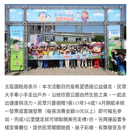
北區國稅局表示，本次活動目的是希望透過公益健走，民眾
大手牽小手走出戶外，沿途欣賞公園自然生態之美，一起走
出健康與活力。民眾只要捐贈3張115年5-6或7-8月期紙本統
一發票或雲端發票（每張消費金額10元以上）即可報名參
加，完成3公里健走就可領取精美完走禮1份。另周邊設置多
樣宣導攤位，提供民眾闖關遊戲、扇子彩繪、有獎徵答及手