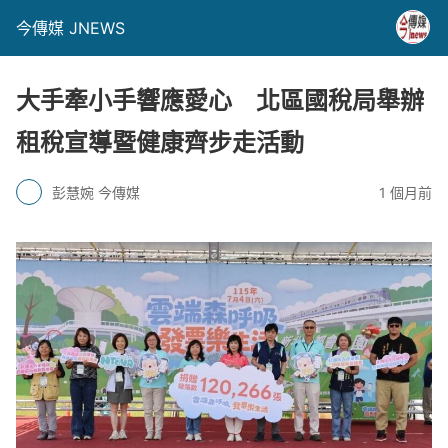
今傳媒 JNEWS
大手牽小手響應愛心 北區國稅局舉辦
租稅宣導暨健康齊步走活動
彭慧婉 今傳媒
1 個月前