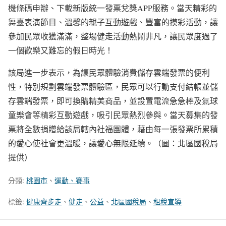
機條碼申辦、下載新版統一發票兌獎APP服務。當天精彩的
舞臺表演節目、溫馨的親子互動遊戲、豐富的摸彩活動，讓
參加民眾收獲滿滿，整場健走活動熱鬧非凡，讓民眾度過了
一個歡樂又難忘的假日時光！
該局進一步表示，為讓民眾體驗消費儲存雲端發票的便利
性，特別規劃雲端發票體驗區，民眾可以行動支付結帳並儲
存雲端發票，即可換購精美商品，並設置電流急急棒及氣球
童樂會等精彩互動遊戲，吸引民眾熱烈參與。當天募集的發
票將全數捐贈給該局轄內社福團體，藉由每一張發票所累積
的愛心使社會更溫暖，讓愛心無限延續。（圖：北區國稅局
提供）
分類:
桃園市
、
運動、賽事
標籤:
健康齊步走
、
健走
、
公益
、
北區國稅局
、
租稅宣導