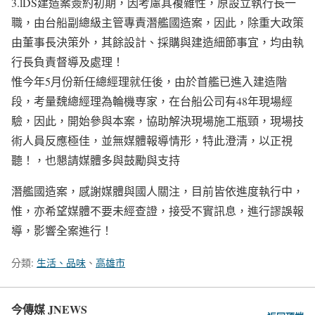
3.lDS建造案簽約初期，因考慮其複雜性，原設立執行長一
職，由台船副總級主管專責潛艦國造案，因此，除重大政策
由董事長決策外，其餘設計、採購與建造細節事宜，均由執
行長負責督導及處理！
惟今年5月份新任總經理就任後，由於首艦已進入建造階
段，考量魏總經理為輪機専家，在台船公司有48年現場經
驗，因此，開始參與本案，協助解決現場施工瓶頸，現場技
術人員反應極佳，並無媒體報導情形，特此澄清，以正視
聽！，也懇請媒體多與鼓勵與支持
潛艦國造案，感謝媒體與國人關注，目前皆依進度執行中，
惟，亦希望媒體不要未經查證，接受不實訊息，進行謬誤報
導，影響全案進行！
分類:
生活、品味
、
高雄市
今傳媒 JNEWS