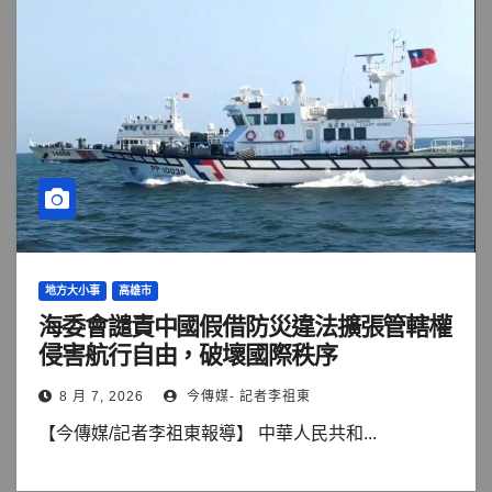
地方大小事
高雄市
海委會譴責中國假借防災違法擴張管轄權
侵害航行自由，破壞國際秩序
8 月 7, 2026
今傳媒- 記者李祖東
【今傳媒/記者李祖東報導】 中華人民共和...