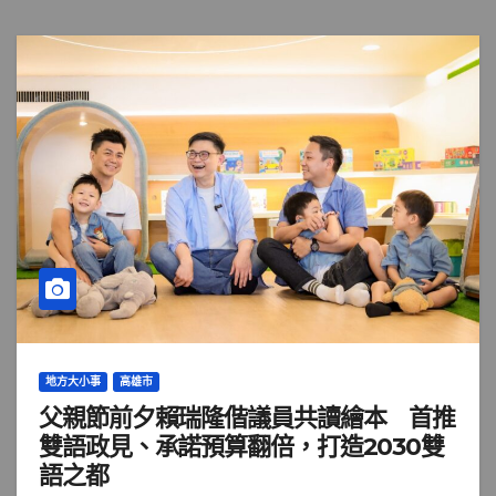
地方大小事
高雄市
父親節前夕賴瑞隆偕議員共讀繪本 首推
雙語政見、承諾預算翻倍，打造2030雙
語之都