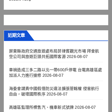
近期文章
屏東縣政府交通旅遊處布局菲律賓觀光市場 拜會航
空公司與旅遊巨頭共拓國際客源
2026-08-07
車禍造成三多二路以北一帶600戶停電 台電高雄區處
加派人力進行搶修
2026-08-07
海委會譴責中國假借防災違法擴張管轄權 侵害航行
自由，破壞國際秩序
2026-08-07
高雄區監理所標售汽、機車新式號牌
2026-08-07