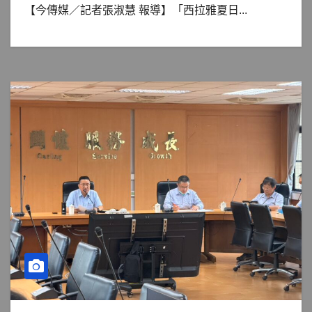
【今傳媒／記者張淑慧 報導】「西拉雅夏日...