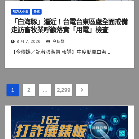
地方大小事
臺東
「白海豚」逼近！台電台東區處全面戒備
走訪畜牧業呼籲落實「用電」檢查
8 月 7, 2026
今傳媒
【今傳媒／記者張淑慧 報導】中度颱風白海...
文
1
2
...
2,299
章
分
頁