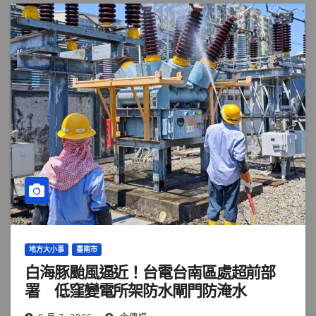
地方大小事
臺南市
白海豚颱風逼近！台電台南區處超前部
署 低窪變電所架防水閘門防淹水