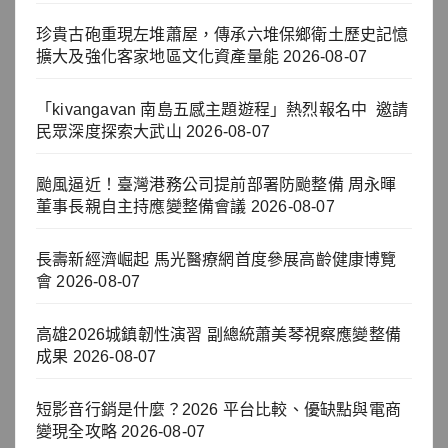
珍貴古砲重現左堆蕭屋，傳承六堆保鄉衛土歷史記憶
擴大及強化客家地區文化資產量能
2026-08-07
「kivangavan 南島五感主題遊程」熱烈報名中 邀請
民眾深度探索大武山
2026-08-07
颱風逼近！臺灣港務公司提前部署防颱整備 周永暉
董事長親自主持應變整備會議
2026-08-07
長壽新經濟崛起 馬光醫療網首度參展高齡健康博覽
會
2026-08-07
高雄2026城鎮韌性演習 副總統蕭美琴視察應變整備
成果
2026-08-07
短影音行銷是什麼？2026 平台比較、優缺點與電商
變現全攻略
2026-08-07