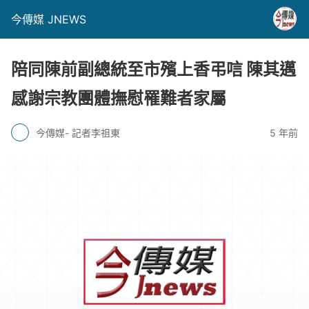
今傳媒 JNEWS
陪同陳前副總統至市殯上香弔唁 陳其邁
感謝宗教團體撫慰罹難者家屬
今傳媒- 記者李祖東
5 年前