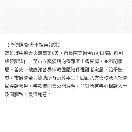
【今傳媒/記者李祖東報導】
高雄城中城大火憾事第6天，市長陳其邁今(19)日陪同前副
總統陳建仁，至市立殯儀館向罹難者上香哀悼，並慰問家
屬。首先，他感謝各界宗教團體陪伴罹難者家屬，給予撫
慰，市府會全力協助所有喪葬事宜；四面八方善款湧入社會
局專款帳戶，善款流向會公開透明，並對所有善心捐款人士
及團體致上最深謝意。