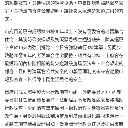
的短期安置，其他個別的經濟協助，中長期規劃照顧弱勢家
庭，金額流向皆會公開透明，讓社會大眾清楚知道運用的方
式。
市府目前已完成體檢34棟30年以上、沒有管委會的老舊集合
住宅，其消防公安違規及妨礙緊急逃生通道缺失，陳其邁已
下令於10天內強制排除，今日會強制執行4棟建築；另同步
啟動20至30年的老舊集合住宅體檢，總共有22棟，市府會在
最短時間內排除相關的防火避難設施違反法令、不合規定的
部分，且針對建築物公共安全的申報管理制度未來會從嚴申
報及審查，以保障市民生活居住的安全。
市府已成立城中城大火行政調查小組，外聘委員8位，內部
委員以林欽榮副市長為首，法制局局長及政風處處長將協助
行政調查，全面清查肇事原因、搶救過程、建築物管理及行
政作為，另對於相關法制規定及制度面檢討也將同步進行，
並將其調查結果公開周知，做為釐清行政責任以及提供市府