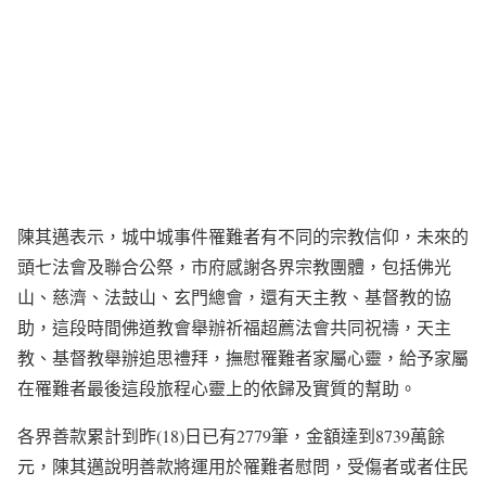
陳其邁表示，城中城事件罹難者有不同的宗教信仰，未來的
頭七法會及聯合公祭，市府感謝各界宗教團體，包括佛光
山、慈濟、法鼓山、玄門總會，還有天主教、基督教的協
助，這段時間佛道教會舉辦祈福超薦法會共同祝禱，天主
教、基督教舉辦追思禮拜，撫慰罹難者家屬心靈，給予家屬
在罹難者最後這段旅程心靈上的依歸及實質的幫助。
各界善款累計到昨(18)日已有2779筆，金額達到8739萬餘
元，陳其邁說明善款將運用於罹難者慰問，受傷者或者住民