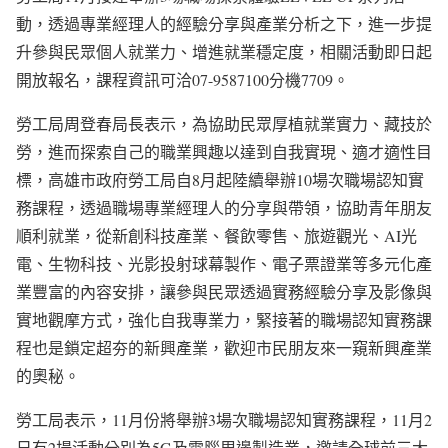
動，透過專業經理人的經驗分享與產業分析之下，進一步提
升參與民眾個人就業力、增進就業穩定度，相關活動即日起
開放報名，課程資訊可洽07-9587100分機7709。
勞工局周登春局長表示，為協助民眾厚植就業實力、藏技於
勞，進而探索自己的職業興趣以達到自我實現、適才適性目
標，高雄市政府勞工局自8月起陸續舉辦10場次職場認知實
務課程，透過職場專業經理人的分享與帶領，協助青年朋友
順利就業，從新創科技產業、餐飲零售、旅遊觀光、AI光
電、生物科技、光影投射球幕製作、電子票證業等多元化產
業豐富的內容安排，讓參與民眾透過實務經驗分享及影像與
實地觀摩方式，強化自我專業力，緊接著的職場認知實務課
程也是鎖定超夯的新興產業，歡迎市民朋友來一窺新興產業
的奧秘。
勞工局表示，11月份將舉辦3場次職場認知實務課程，11月2
日有2場活動分別為5G及電腦周邊製造業，邀請全球前三大