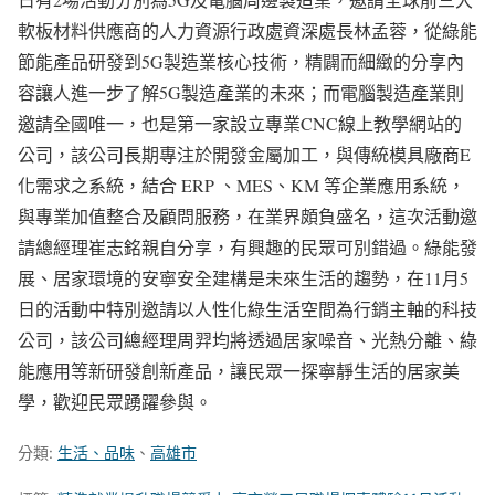
軟板材料供應商的人力資源行政處資深處長林孟蓉，從綠能
節能產品研發到5G製造業核心技術，精闢而細緻的分享內
容讓人進一步了解5G製造產業的未來；而電腦製造產業則
邀請全國唯一，也是第一家設立專業CNC線上教學網站的
公司，該公司長期專注於開發金屬加工，與傳統模具廠商E
化需求之系統，結合 ERP 、MES、KM 等企業應用系統，
與專業加值整合及顧問服務，在業界頗負盛名，這次活動邀
請總經理崔志銘親自分享，有興趣的民眾可別錯過。綠能發
展、居家環境的安寧安全建構是未來生活的趨勢，在11月5
日的活動中特別邀請以人性化綠生活空間為行銷主軸的科技
公司，該公司總經理周羿均將透過居家噪音、光熱分離、綠
能應用等新研發創新產品，讓民眾一探寧靜生活的居家美
學，歡迎民眾踴躍參與。
分類:
生活、品味
、
高雄市