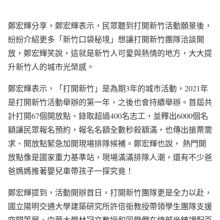
鄭宏輝分享，鄭宏輝表示，民眾聽到打開新竹活動願景後，
紛紛介紹更多「新竹口袋秘境」想讓打開新竹團隊洽談開
放，鄭宏輝笑說，這就是新竹人可愛與熱情的地方，大大提
升新竹人的城市光榮感。
鄭宏輝表示，「打開新竹」是為期3年的城市活動，2021年
是打開新竹活動舉辦的第一年，之後也會持續舉辦。首屆共
計打開67個開放點、錄取超過400名志工，並釋出6000個名
額讓民眾報名預約，報名名額全數秒殺額滿，也傳出搶票需
求、開放點緊急加開現場排隊候補。鄭宏輝也說， 熱門開
放點像是國家重力基準站，現場滿滿排隊人潮，還有不少爸
爸媽媽推著嬰兒車帶孩子一探究竟！
鄭宏輝提到，活動開辦首日，打開新竹團隊更是全力以赴，
國立陽明交通大學建築研究所許倍銜教授帶領學生團隊支援
空間策展，中華大學林冠文教授和同學們在總部坐鎮調配百