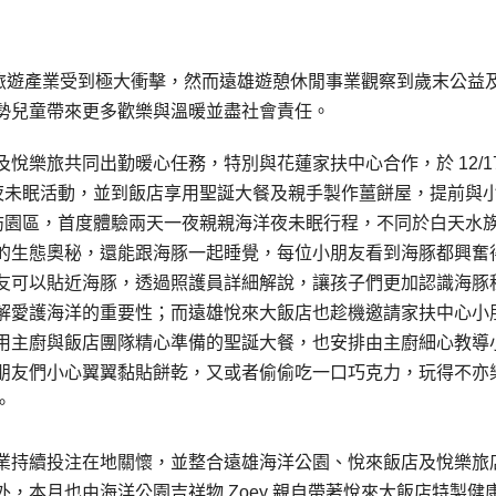
國內旅遊產業受到極大衝擊，然而遠雄遊憩休閒事業觀察到歲末公益
勢兒童帶來更多歡樂與溫暖並盡社會責任。
樂旅共同出勤暖心任務，特別與花蓮家扶中心合作，於 12/17-
洋夜未眠活動，並到飯店享用聖誕大餐及親手製作薑餅屋，提前與
造訪園區，首度體驗兩天一夜親親海洋夜未眠行程，不同於白天水
的生態奧秘，還能跟海豚一起睡覺，每位小朋友看到海豚都興奮
友可以貼近海豚，透過照護員詳細解說，讓孩子們更加認識海豚
解愛護海洋的重要性；而遠雄悅來大飯店也趁機邀請家扶中心小
用主廚與飯店團隊精心準備的聖誕大餐，也安排由主廚細心教導
朋友們小心翼翼黏貼餅乾，又或者偷偷吃一口巧克力，玩得不亦
。
業持續投注在地關懷，並整合遠雄海洋公園、悅來飯店及悅樂旅
，本月也由海洋公園吉祥物 Zoey 親自帶著悅來大飯店特製健