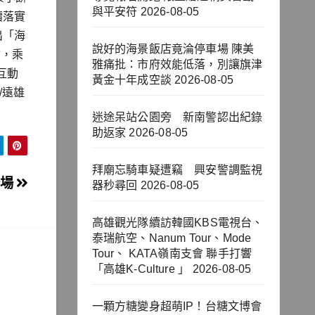
與平安符
2026-08-05
續落實
出「海
說好的海景飯店竟淪停車場 陳美
會，乘
雅痛批：市府效能低落，別讓旗津
互動
黃金十年成空談
2026-08-05
/遠雄
迷途呆站公園旁 新南警認出紀錄
助返家
2026-08-05
拜廟忘騎車疑遭竊 興安警調監視
登場
器秒尋回
2026-08-05
高雄觀光隊續訪韓國KBS電視台、
泰瑞航空、Nanum Tour、Mode
Tour、 KATA嶺南支會 聯手打響
「高雄K-Culture 」
2026-08-05
一顆方糖變身超萌IP！台糖文博會