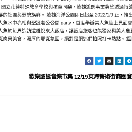
)、國立花蓮特殊教育學校與孩童同樂，遠雄遊憩事業冀望透過持
團與弱勢族群。 遠雄海洋公園即日起至 2022/1/9 止，推
魚水中亮相與聖誕老公公開 party，首度舉辦美人魚陸上見面
人魚於每周造訪遠雄悅來大飯店，讓飯店旅客也能獨家與美人魚
誕應景美食，濃厚的耶誕氛圍，絕對是網迷們拍照打卡熱點。(圖
歡樂聖誕音樂市集 12/19東海藝術街商圈