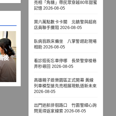
亮相「角糖」帶民眾穿越80年甜蜜
記憶
2026-08-05
買六萬點數卡卡關 北鎮警與超商
店員聯手攔阻
2026-08-05
臥病翁跌床癱坐 八掌警趕赴現場
相助
2026-08-05
禍後
看診逛街忘車停哪 長榮警穿梭巷
弄秒尋回
2026-08-05
高雄親子遊樂園區正式開幕 黃線
列車模型搶先亮相展現軌道新未來
2026-08-05
出門迷航徘徊路口 竹園警細心詢
問覓得返家線索
2026-08-05