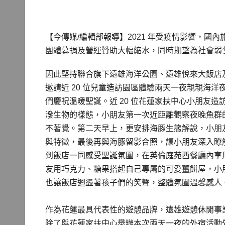
【今傳媒/編輯部報導】2021 年受疫情影響，
團體募捐及營運贊助大幅縮水，同時期望為社會弱
因此堅持聯合旗下遠雄海洋公園、遠雄悅來大飯店及悅
邀請近 20 位兒童造訪園區體驗兩天一夜親親海
們慶祝溫暖聖誕。近 20 位花蓮家扶中心小朋友
潑生物的樣態，小朋友第一次近距離觀察夜晚魚群
不著覺。第二天早上，更安排海豚生態解說，小朋
與特徵，最後再與海豚留影合照，讓小朋友深入瞭
到飯店一同感受聖誕氛圍，在英倫庭苑西餐廳內享
友用巧克力、糖果搭起自己專屬的可愛薑餅屋，小
也讓飯店迴盪著孩子們的笑聲，整體氛圍溫馨感人
作為花蓮最具代表性的遊憩品牌，遠雄遊憩休閒事
除了與花蓮家扶中心舉辦本次兩天一夜的外宿活動外