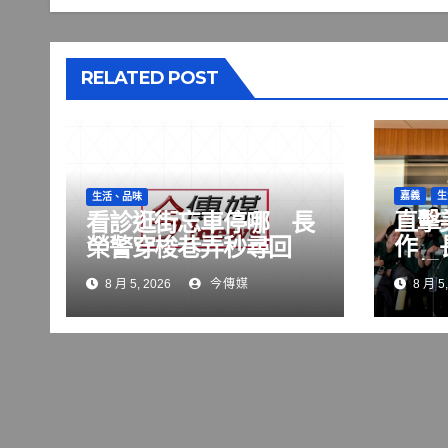
RELATED POST
嘉義
生
生活、品味
直擊
看診逛街忘車停哪 長
作 
榮警穿梭巷弄秒尋回
西根
8 月 5, 2026
今傳媒
8 月 5,