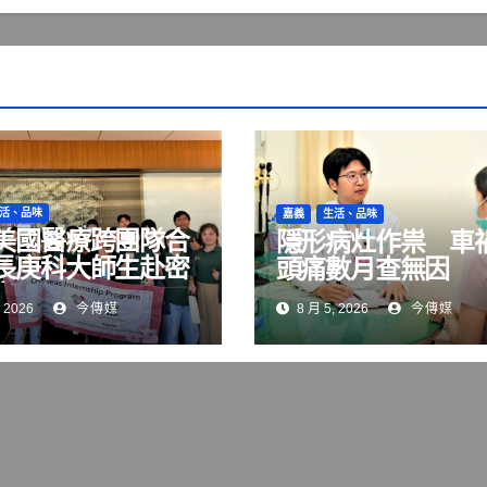
活、品味
嘉義
生活、品味
美國醫療跨團隊合
隱形病灶作祟 車
長庚科大師生赴密
頭痛數月查無因
實習
 2026
今傳媒
8 月 5, 2026
今傳媒