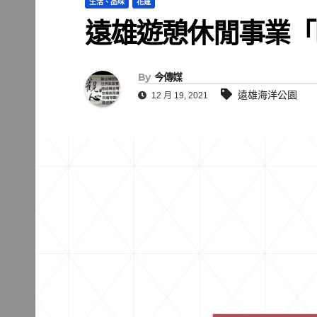
生活、品味
花蓮
遠雄遊憩休閒事業「
By
今傳媒
遠雄海洋公園
12 月 19, 2021