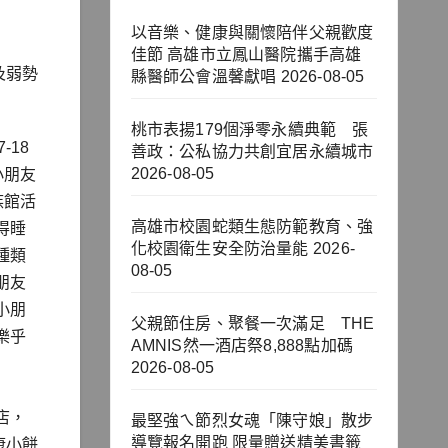
以音樂、健康與關懷陪伴父親歡度
佳節 高雄市立鳳山醫院攜手高雄
及弱勢
縣醫師公會溫馨獻唱
2026-08-05
桃市表揚179個淨零永續典範 張
18
善政：公私協力共創宜居永續城市
2026-08-05
小朋友
族館活
高雄市校園蛇類生態防範教育、強
得睡
化校園衛生安全防治量能
2026-
種類
08-05
朋友
小朋
父親節住房、聚餐一次滿足 THE
樂乎
AMNIS然一酒店祭8,888點加碼
2026-08-05
店，
最堅強ㄟ節烈女魂「陳守娘」散步
導覽報名開跑 限量贈送精美書籤
康小餅