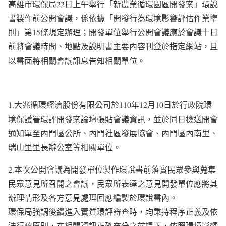
高雄市環保局22日上午舉行「新農業循環園區開發案」環說
書製作前公開會議，係依據「開發行為環境影響評估作業準
則」第15條規定辦理；開發單位舉行公開會議應於會議十日
前將會議時間、地點及說明書主要內容刊登於指定網站，且
以書面將相關會議訊息告知相關單位。
1.大兆循環經濟股份有限公司於110年12月10日於行政院環
境保護署環評開發案論壇張貼會議資訊，並於同日檢送開會
通知單至內門區公所、內門社區發展協會、內門區內南里、
瑞山里里長辦公室等相關單位。
2.本次公開會議為開發單位製作環說書前落實民眾參與蒐集
民眾意見所召開之會議，民眾所表達之意見開發單位應將其
辦理情形及各方意見處理回應編製於環說書內。
環保局強調後續進入實質環評審查時，均秉持程序正義及依
法行政原則，在相關資訊正確充分之前提下，依照環境影響