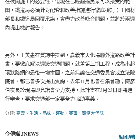
在夜間施工的必要性，但現在已經超過民眾可以接受的範
圍，鐵道局必須針對配套和改善措施進行徹底檢討；王國材
部長和鐵道局回覆承諾，會盡力改善噪音問題，並將於兩週
內提出檢討報告。
另外，王美惠在質詢中提到，嘉義市火化場聯外道路改善計
畫，要徹底解決週邊交通問題，就差第三期工程，成為串起
環狀路網的最後一塊拼圖，之前無論在交通委員會或立法院
院會，都已曾多次提出質詢，去年11月也曾召集會勘；陳彥
伯次長於現場即允諾會全力支持，此計畫在3月23日即將進
行審查，要求交通部一定要全力協助嘉義。
分類:
嘉義
、
生活、品味
、
運動、賽事
、
頭條大代誌
今傳媒 JNEWS
返回頂端