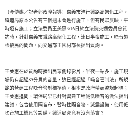
〔今傳媒／記者郭政隆報導〕嘉義市進行鐵路高架化工程，
鐵道局原本公告有三個週末會進行施工，但有民眾反映，平
時還有施工；立法委員王美惠3/16日於立法院交通委員會質
詢時，針對嘉義市鐵路高架化工程，連日半夜施工，噪音超
標擾民的問題，向交通部王國材部長提出質詢。
王美惠在於質詢時播出民眾側錄影片，半夜一點多，施工現
場仍有超過85分貝的音量，這已經超過「噪音管制法」所規
範的營建工程噪音管制標準值，根本是政府帶頭違規超標；
王美惠追問，環保局早已針對營建工程減低噪音的做法提出
建議，包含使用隔音布、暫時性隔音牆、減震設備、使用低
噪音施工機具等設備，鐵道局究竟有沒有落實？