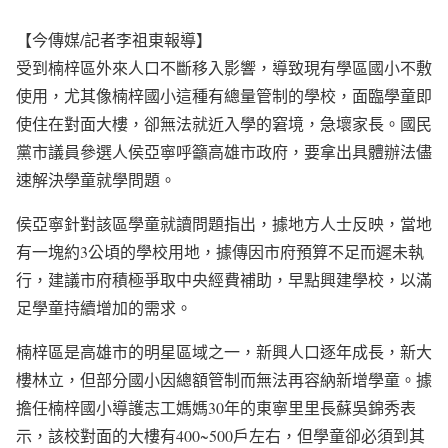
【今傳媒/記者李祖東報導】
受到楠梓區外來人口不斷移入影響，導致現有學區國小不敷
使用，尤其像楠梓國小這種有總量管制的學校，面臨學童即
使住在對面大樓，卻無法就近入學的窘境，急壞家長。國民
黨市議員參選人侯亞寧呼籲高雄市政府，要拿出具體辦法儘
速解決學童就學問題。
侯亞寧針對該區學童就讀問題指出，據地方人士反映，當地
有一塊約3公頃的學校用地，據傳因市府預算不足而遲未執
行，建議市府積極爭取中央經費補助，早點興建學校，以滿
足學童持續增加的需求。
楠梓區是高雄市的明星區域之一，新興人口逐年成長，新大
樓林立，但部分國小因總額管制而無法再容納新增學童。據
擔任楠梓國小導護志工媽媽30年的東寧里里長蘇吳錦秀表
示，該校對面的大樓有400~500戶左右，但學童卻必須到其