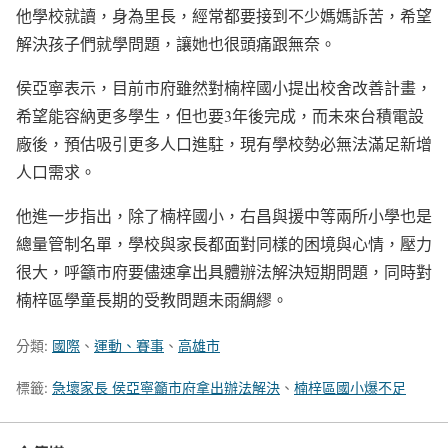
他學校就讀，身為里長，經常都要接到不少媽媽訴苦，希望
解決孩子們就學問題，讓她也很頭痛跟無奈。
侯亞寧表示，目前市府雖然對楠梓國小提出校舍改善計畫，
希望能容納更多學生，但也要3年後完成，而未來台積電設
廠後，預估吸引更多人口進駐，現有學校勢必無法滿足新增
人口需求。
他進一步指出，除了楠梓國小，右昌與援中等兩所小學也是
總量管制名單，學校與家長都面對同樣的困境與心情，壓力
很大，呼籲市府要儘速拿出具體辦法解決短期問題，同時對
楠梓區學童長期的受教問題未雨綢繆。
分類:
國際
、
運動、賽事
、
高雄市
標籤:
急壞家長 侯亞寧籲市府拿出辦法解決
、
楠梓區國小爆不足