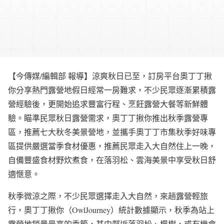
【今傳媒/編輯部 報導】涼爽秋日已至，訂房平台奧丁丁揪
你分享熱門露營地假日經常一房難求，不少民眾逐漸累積露
營經驗後，更開始追求豐富行程、烹飪露營大餐等新鮮體
驗。瞄準民眾秋日露營需求，奧丁丁揪你推出秋季露營專
區，推薦七大秋冬美景營地，並攜手奧丁丁市集秋季好味專
區提供嚴選當季食材優惠，推薦民眾走入大自然住上一晚，
自備豐盛食材野炊煮食，在落羽松、雲海美景中享受秋日舒
適愜意。
秋季微涼之際，不少民眾選擇走入大自然，來趟露營輕旅
行，奧丁丁揪你（OwlJourney）統計數據顯示，秋季為站上
露營地銷量最高的季節，其中鄰近落羽松、楓樹，或有機會