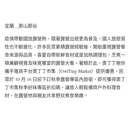
宜蘭＿那山那谷
疫情帶動國旅露營熱，隨著露營出遊更為普及，國人旅遊習
性也不斷變化，許多民眾累積露營經驗後，開始重視露營餐
食來源與品質，喜愛自帶新鮮食材或是加熱調理包，烹煮一
頓兼顧視覺及味覺饗宴的露營大餐。著眼於此，奧丁丁揪你
攜手電商平台奧丁丁市集（OwlTing Market）提供優惠，民
眾於 10 月 16 日前下訂秋季露營專區內旅宿，即可獲得奧丁
丁市集秋季好味專區折扣碼，讓旅人輕鬆備齊戶外料理食
材，在露營地與親友共享野炊煮食樂趣。