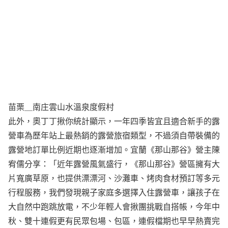
苗栗＿南庄雲山水溫泉度假村
此外，奧丁丁揪你統計顯示，一年四季皆宜且適合新手的露
營車為歷年站上最熱銷的露營旅宿類型，不過須自帶裝備的
露營地訂單比例近期也逐漸增加。宜蘭《那山那谷》營主陳
宥儒分享：「近年露營風氣盛行，《那山那谷》營區擁有大
片寬廣草原，也提供漂漂河、沙灘車、烤肉食材預訂等多元
行程服務，我們發現親子家庭多選擇入住露營車，讓孩子在
大自然中跑跳放電，不少年輕人會揪團挑戰自搭帳，今年中
秋、雙十連假更有民眾包場、包區，連假檔期也早早熱賣完