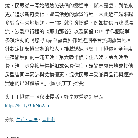
燒，民眾從一開始體驗免裝備的露營車、懶人露營，到後來
更加追求新奇變化、豐富活動的露營行程，因此近年越來越
多綜合型營地崛起，一開訂就引發搶購，例如提供南澳溪漂
流、沙灘車行程的《那山那谷》以及開設 DIY 手作體驗等
多項活動的《悠野’s豪華露營》都是近期平台熱銷露營地。
針對定期安排出遊的旅人，推薦透過《奧丁丁揪你》全年度
住宿累積計劃－滿五晚，第六晚半價；住八晚，第九晚免
費，進一步兌換半價折扣或免費住宿，無論是露營地或其他
房型皆同享累計與兌換優惠，提供民眾享受兼具品質與經濟
實惠的出遊體驗。」(圖/奧丁丁 提供)
奧丁丁揪你－《秋味慢活，好享露營喔》專區
https://bit.ly/3rhN6Am
分類:
生活、品味
、
臺北市