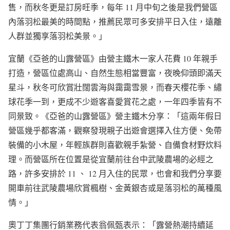
售，而秋冬更是訂房旺季，每年 11 月中旬之後是我們營區
內落羽松最美的時間點，推薦民眾可多安排平日入住，遠離
人群並獨享落羽松美景。」
宜蘭《亞爸的山露營區》由營主鐵木一家人花費 10 年親手
打造，營區位處高山、自然生態相當豐富，夜晚仰頭即滿天
星斗，秋冬可欣賞壯闊雲海與靄靄雪景，而春天櫻花季、繡
球花季一到，更成不少遊客喜愛賞花之處，一年四季皆有不
同景致。《亞爸的山露營區》營主鐵木分享：「這兩年假日
營區幾乎都客滿，觀察發現親子出遊會選擇入住方便、免帶
裝備的小木屋，年輕族群則喜歡親手紮營、自備食材野炊料
理。而營區所在位置是從宜蘭前往台中武陵農場的必經之
路，許多安排於 11 、 12 月入住的民眾，也會和我們分享要
開車前往武陵農場欣賞楓樹、金黃銀杏或是落羽松的萬種風
情。」
奧丁丁集團行銷業務代表翁佩甄表示：「露營熱潮持續延