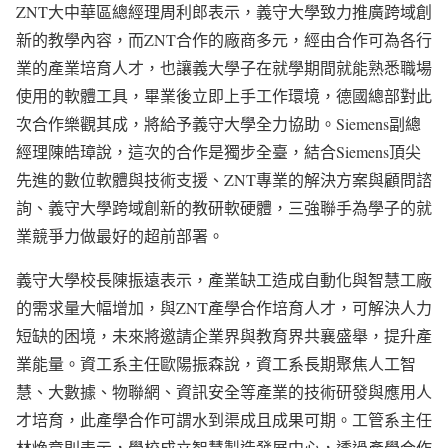
ZNT大中華區總經理周利郎表示，義守大學致力推廣跨域創
新的教學內容，而ZNT合作的廠商多元，經由合作可為各行
業的產業培育人才，也讓義大學子在就學期間就能熟悉職場
使用的軟體工具，畢業後立即上手工作環境，德國總部對此
次合作樂觀其成，將給予義守大學全力協助。Siemens副總
經理陳皓璋說，這次的合作是獨步全臺，結合Siemens頂尖
先進的數位軟體與技術支援、ZNT專業的解決方案與顧問諮
詢、義守大學跨域創新的教研軟硬體，三強聯手為學子的就
業競爭力做最好的超前部署。
義守大學校長陳振遠表示，產業缺工造成自動化與智慧工廠
的需求量大幅增加，與ZNT產學合作培育人才，可解決人力
短缺的困境，未來將邀請企業界與教育界共襄盛舉，提升產
業能量。資工系主任歐陽振森說，資工系長期聚焦人工智
慧、大數據、物聯網、資訊安全等產業的技術研發與應用人
才培育，此產學合作可謂水到渠成且成果可期。工管系主任
林煥章則表示，學校成立智慧製造發展中心，透過產學合作