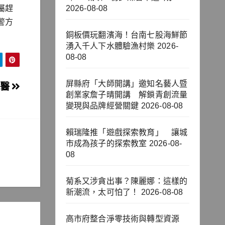
屬趕
2026-08-08
警方
銅板價玩翻濱海！台南七股海鮮節
湧入千人下水體驗漁村樂
2026-
08-08
屏縣府「大師開講」邀知名藝人暨
就醫
創業家詹子晴開講 解鎖青創流量
變現與品牌經營關鍵
2026-08-08
賴瑞隆推「遊戲探索教育」 讓城
市成為孩子的探索教室
2026-08-
08
菊系又涉貪出事？陳麗娜：這樣的
新潮流，太可怕了！
2026-08-08
高市府整合淨零技術與轉型資源