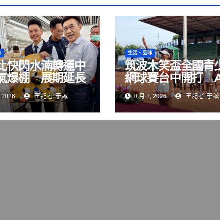
味
生活、品味
比快閃水湳轉運中
筑波木笑盃全國青
氣爆棚 展期延長
網球賽台中開打 
月23日
賽事培育網壇新秀
 2026
王記者 于誠
8 月 8, 2026
王記者 于誠