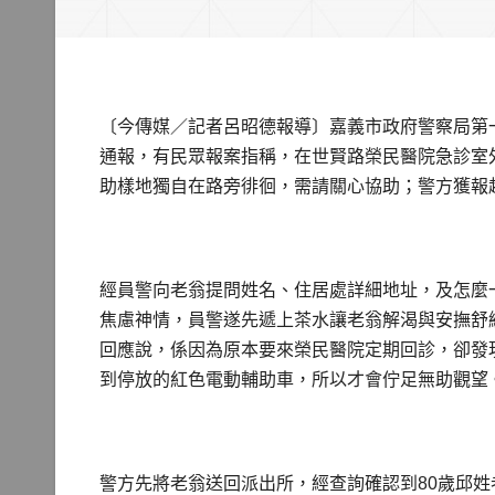
〔今傳媒／記者呂昭德報導〕嘉義市政府警察局第
通報，有民眾報案指稱，在世賢路榮民醫院急診室
助樣地獨自在路旁徘徊，需請關心協助；警方獲報
經員警向老翁提問姓名、住居處詳細地址，及怎麼
焦慮神情，員警遂先遞上茶水讓老翁解渴與安撫舒
回應說，係因為原本要來榮民醫院定期回診，卻發
到停放的紅色電動輔助車，所以才會佇足無助觀望
警方先將老翁送回派出所，經查詢確認到80歲邱