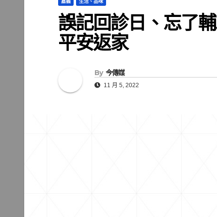
嘉義
生活、品味
誤記回診日、忘了輔
平安返家
By
今傳媒
11 月 5, 2022