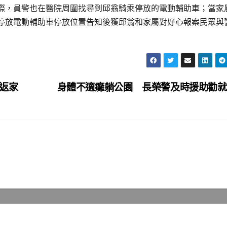
際，員警也在醫院周圍找尋到邱翁騎乘停放的電動輔助車；當家
停放電動輔助車停放位置告知後獲邱翁和家屬對好心報案民眾與
返家
身體不適癱躺公園 長榮警及時援助勸