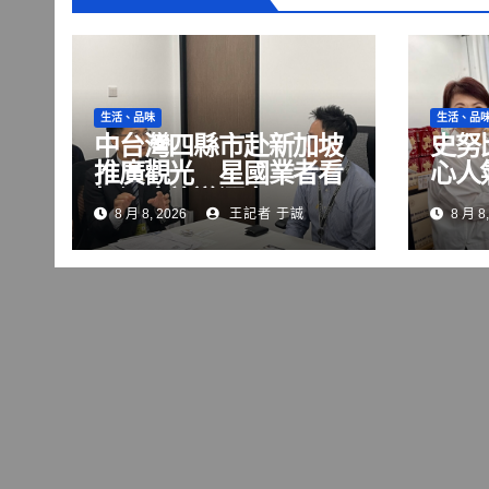
生活、品味
生活、品
中台灣四縣市赴新加坡
史努
推廣觀光 星國業者看
心人
好深度旅遊潛力
至8
8 月 8, 2026
王記者 于誠
8 月 8,