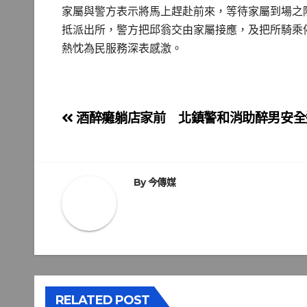
家屬與警方表示將馬上趕赴前來，等待家屬到場之
抵派出所，警方把邱翁交由家屬接應，及把所騎乘
熱忱為民服務深表感激。
文
酒醉癱躺店家前 北鎮警和消助醉男安全
章
導
By
今傳媒
覽
RELATED POST