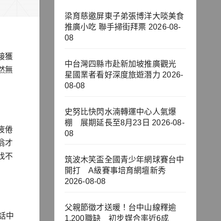
梁育慈邀屏東子弟張博洋大啖美食
推廣小吃 聯手掃街拜票
2026-08-
08
接獲
中台灣四縣市赴新加坡推廣觀光
然無
星國業者看好深度旅遊潛力
2026-
08-08
史努比快閃水湳轉運中心人氣爆
棚 展期延長至8月23日
2026-08-
疲倦
08
翁才
找不
筑波木笑盃全國青少年網球賽台中
開打 A級賽事培育網壇新秀
2026-08-08
父親節徵才送暖！台中山線釋逾
話中
1,200職缺 初步媒合率近6成