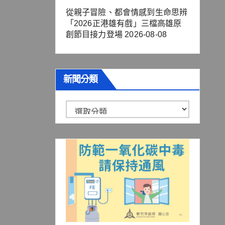
從親子冒險、都會情感到生命思辨
「2026正港雄有戲」三檔高雄原
創節目接力登場
2026-08-08
新聞分類
新
聞
分
類