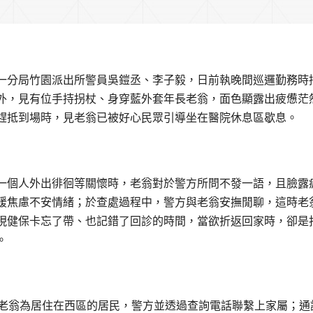
一分局竹園派出所警員吳鎧丞、李子毅，日前執晚間巡邏勤務時
外，見有位手持拐杖、身穿藍外套年長老翁，面色顯露出疲憊茫
趕抵到場時，見老翁已被好心民眾引導坐在醫院休息區歇息。
一個人外出徘徊等關懷時，老翁對於警方所問不發一語，且臉露
緩焦慮不安情緒；於查處過程中，警方與老翁安撫閒聊，這時老
現健保卡忘了帶、也記錯了回診的時間，當欲折返回家時，卻是
。
姓老翁為居住在西區的居民，警方並透過查詢電話聯繫上家屬；通