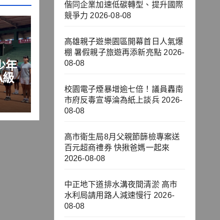
偕同企業加速低碳轉型、提升國際
競爭力
2026-08-08
高雄親子遊樂園區開幕首日人氣爆
棚 暑假親子旅遊再添新亮點
2026-
少年
08-08
A級
校園電子煙暴增逾七倍！議員轟南
市府反毒宣導淪為紙上談兵
2026-
08-08
高市衛生局8月父親節篩檢專案送
百元超商禮券 快揪爸媽一起來
2026-08-08
中正地下道排水溝夜間清淤 高市
水利局請用路人減速慢行
2026-
08-08