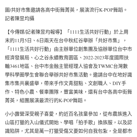
圖/共好市集邀請各高中街舞菁英，展演流行K-POP舞蹈。
記者陳昱均攝
【今傳媒/記者陳昱均報導】「1111生活共好行動」於上周
末的11月5日、6日兩天在台中秋紅谷舉辦「共好市集」，
「1111生活共好行動」由主辦單位創集團及協辦單位台中市
經濟發展局、心之谷永續教育園區、2022-2023年度國際扶
輪3461地區、台中市金融主管經理人協會及TWMC台灣數
學科學圈學生會聯合舉辦共好市集活動。邀請台中在地好識
集市集共襄盛舉，帶來手作文青甜點、文創職人、DIY手
作、特色小農、餐車團隊，豐富美味，還有台中各高中街舞
菁英，組團展演最流行的K-POP舞蹈。
小小露營深受親子喜愛，約近百名孩童參加，從布農族進入
山區打獵的入山儀式開始、學唱「拍手歌」換族服，以及認
識陷阱，尤其是萬一打獵受傷又要如何自我包紮，全是都市