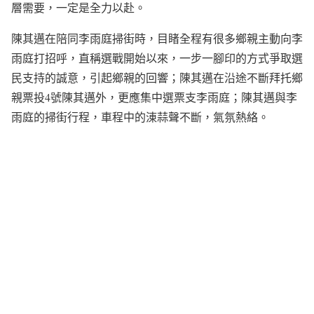
層需要，一定是全力以赴。
陳其邁在陪同李雨庭掃街時，目睹全程有很多鄉親主動向李
雨庭打招呼，直稱選戰開始以來，一步一腳印的方式爭取選
民支持的誠意，引起鄉親的回響；陳其邁在沿途不斷拜托鄉
親票投4號陳其邁外，更應集中選票支李雨庭；陳其邁與李
雨庭的掃街行程，車程中的涷蒜聲不斷，氣氛熱絡。