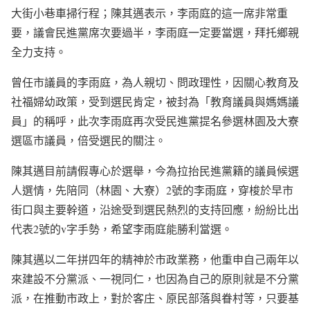
大街小巷車掃行程；陳其邁表示，李雨庭的這一席非常重
要，議會民進黨席次要過半，李雨庭一定要當選，拜托鄉親
全力支持。
曾任市議員的李雨庭，為人親切、問政理性，因關心教育及
社福婦幼政策，受到選民肯定，被封為「教育議員與媽媽議
員」的稱呼，此次李雨庭再次受民進黨提名參選林園及大寮
選區市議員，倍受選民的關注。
陳其邁目前請假專心於選舉，今為拉抬民進黨籍的議員候選
人選情，先陪同（林園、大寮）2號的李雨庭，穿梭於早市
街口與主要幹道，沿途受到選民熱烈的支持回應，紛紛比出
代表2號的v字手勢，希望李雨庭能勝利當選。
陳其邁以二年拼四年的精神於市政業務，他重申自己兩年以
來建設不分黨派、一視同仁，也因為自己的原則就是不分黨
派，在推動市政上，對於客庄、原民部落與眷村等，只要基