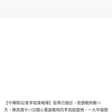
【今傳媒/記者李祖東報導】投票日逼近，距選戰倒數11
天，陳其邁今15日關心重披戰袍的李雨庭選情，一大早展開