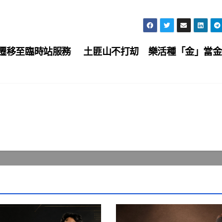
運遷移至臨時站服務
土匪山不打刧 樂活種「金」當