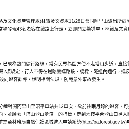
及文化資產管理處(林鐵及文資處11/28日會同阿里山派出所於
當場發現43名遊客在鐵路上行走，立即開立勸導單，林鐵及文資
，已成為熱門健行路線，常有民眾為圖方便不走塔山步道，直接
條第2項規定，行人不得在鐵路營運路段、橋樑、隧道內通行，違
路段向遊客勸導，說明相關法規，防範意外事故發生。
30分鐘對開阿里山至沼平車站共12車次，欲前往眠月線的遊客，可
向、並順著「塔山登山步道」的指標，走到木棧平台登山口進入
然保護區域進入申請系統(http://pa.forest.gov.tw)