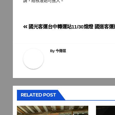
請，經核准始可進入。
文
國光客運台中轉運站11/30熄燈 國道客
章
導
By
今傳媒
覽
RELATED POST