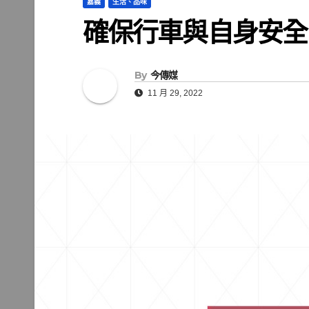
嘉義
生活、品味
確保行車與自身安全
By
今傳媒
11 月 29, 2022