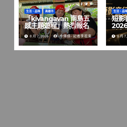
生活、品味
高雄市
生活、品
「kivangavan 南島五
短影
感主題遊程」熱烈報名
20
中 邀請民眾深度探索
點與
8 月 7, 2026
今傳媒- 記者李祖東
8 月 7,
大武山