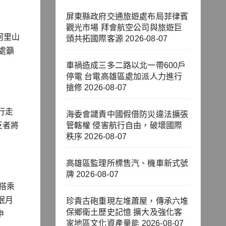
屏東縣政府交通旅遊處布局菲律賓
觀光市場 拜會航空公司與旅遊巨
阿里山
頭共拓國際客源
2026-08-07
處籲
車禍造成三多二路以北一帶600戶
停電 台電高雄區處加派人力進行
搶修
2026-08-07
行走
海委會譴責中國假借防災違法擴張
反者將
管轄權 侵害航行自由，破壞國際
秩序
2026-08-07
高雄區監理所標售汽、機車新式號
牌
2026-08-07
搭乘
眠月
珍貴古砲重現左堆蕭屋，傳承六堆
保鄉衛土歷史記憶 擴大及強化客
申
家地區文化資產量能
2026-08-07