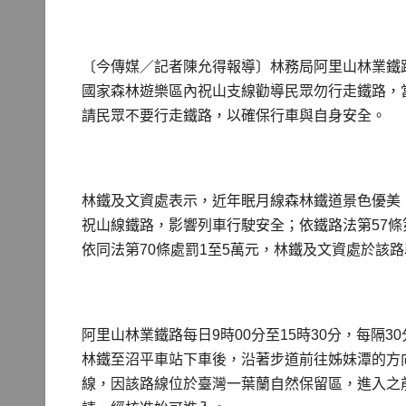
〔今傳媒／記者陳允得報導〕林務局阿里山林業鐵路
國家森林遊樂區內祝山支線勸導民眾勿行走鐵路，
請民眾不要行走鐵路，以確保行車與自身安全。
林鐵及文資處表示，近年眠月線森林鐵道景色優美
祝山線鐵路，影響列車行駛安全；依鐵路法第57
依同法第70條處罰1至5萬元，林鐵及文資處於該
阿里山林業鐵路每日9時00分至15時30分，每隔
林鐵至沼平車站下車後，沿著步道前往姊妹潭的方
線，因該路線位於臺灣一葉蘭自然保留區，進入之前需至林務局自