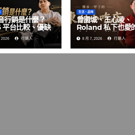
味
生活、品味
音行銷是什麼？
曾國城、王心凌、
26 平台比較、優缺
Roland 私下也愛
電商變現全攻略
夜台味！傳承一甲
 2026
行銷人
8 月 7, 2026
行銷人
「東引小吃店」外
朝聖的國際級小吃