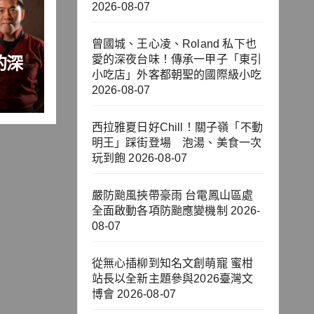
2026-08-07
曾國城、王心凌、Roland 私下也
的深
愛的深夜台味！傳承一甲子「東引
小吃店」外客都朝聖的國際級小吃
子
2026-08-07
客都
西拉雅夏日好Chill！關子嶺「不動
明王」踩街登場 泡湯、美食一次
玩到飽
2026-08-07
嚴防颱風挾帶豪雨 台電鳳山區處
全面啟動各項防颱應變機制
2026-
08-07
從無心插柳到知名文創萌寵 蜜柑
站長以全新主題參與2026臺灣文
博會
2026-08-07