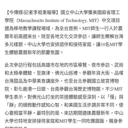
【今傳媒/記者李祖東報導】國立中山大學獲美國麻省理工
學院（Massachusetts Institute of Technology, MIT）中文項目
選為移地教學課程場域，為全台首例。MIT師生一行人於農
曆年前兩週來台，除至各地文化交流參訪，讓師生瞭解台灣
多元樣貌，中山大學也安排語伴和接待家庭，讓10名MIT學
生體驗農曆新年的節慶氛圍。
此次參訪行程包括高雄市在地的市區導覽、夜市參訪、武術
和太極拳體驗、至旗津、佛光山巡禮、參觀年貨大街、品嚐
台灣甜品及中華美食講座外，也至台北參觀國立故宮博物
院、彰化鹿港一日遊、台南參觀台灣歷史博物館。不少MIT
學生表示，對佛光山打坐的茶道體驗感受深刻，以「慢」與
「靜」的細微動作感知心智，和美國生活步調非常不同，使
心靈相當平靜。最特別的是，來訪期間適逢農曆新年，中山
大學也特地安排接待家庭和MIT學生一同吃團圓飯，親身參