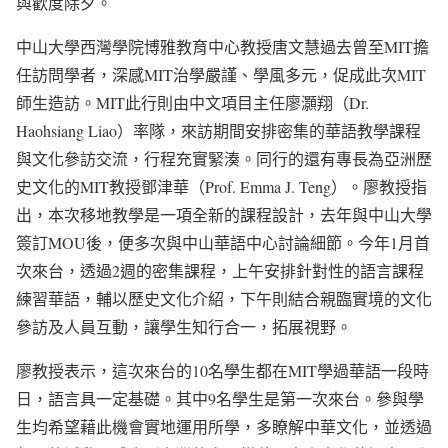
與歡度除夕。
中山大學西灣學院博雅教育中心教授唐文慧過去曾至MIT擔
任訪問學者，深感MIT治學嚴謹、學風多元，促成此次MIT
師生造訪。MIT此行則由中文項目主任廖灝翔（Dr.
Haohsiang Liao）率隊，來訪期間安排密集的華語教學課程
與文化參訪交流，行程充實緊湊。同行的還有專長為亞洲歷
史文化的MIT教授鄧津華（Prof. Emma J. Teng）。廖教授指
出，本次移地教學是一項全新的課程設計，去年與中山大學
簽訂MOU後，便多次與中山華語中心討論細節。今年1月首
次來台，透過2週的密集課程，上午安排針對性的語言課程
練習華語，輔以歷史文化介紹，下午則結合親臨實境的文化
參訪及人員互動，讓學生知行合一，拓展視野。
廖教授表示，這次來台的10名學生都在MIT學過華語一段時
日，語言具一定基礎。其中9名學生是第一次來台。參與學
生均希望藉此機會實地運用所學，多瞭解中華文化，並透過