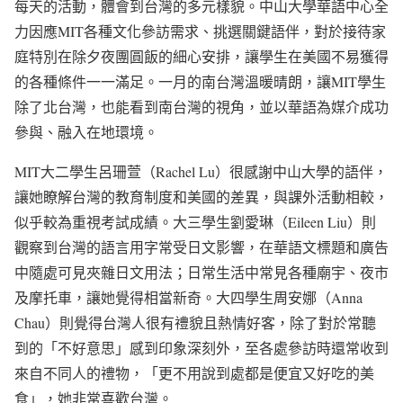
每天的活動，體會到台灣的多元樣貌。中山大學華語中心全
力因應MIT各種文化參訪需求、挑選關鍵語伴，對於接待家
庭特別在除夕夜團圓飯的細心安排，讓學生在美國不易獲得
的各種條件一一滿足。一月的南台灣溫暖晴朗，讓MIT學生
除了北台灣，也能看到南台灣的視角，並以華語為媒介成功
參與、融入在地環境。
MIT大二學生呂珊萱（Rachel Lu）很感謝中山大學的語伴，
讓她瞭解台灣的教育制度和美國的差異，與課外活動相較，
似乎較為重視考試成績。大三學生劉愛琳（Eileen Liu）則
觀察到台灣的語言用字常受日文影響，在華語文標題和廣告
中隨處可見夾雜日文用法；日常生活中常見各種廟宇、夜市
及摩托車，讓她覺得相當新奇。大四學生周安娜（Anna
Chau）則覺得台灣人很有禮貌且熱情好客，除了對於常聽
到的「不好意思」感到印象深刻外，至各處參訪時還常收到
來自不同人的禮物，「更不用說到處都是便宜又好吃的美
食」，她非常喜歡台灣。