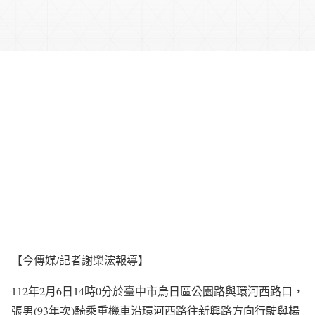
【今傳媒/記者謝榮浤報導】
112年2月6日14時0分於臺中市烏日區公園路與環河西路口，
張男(93年次)騎乘重機車沿環河西路往新興路方向行駛與楊