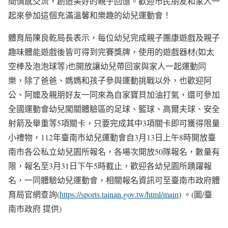
間情感交流，創造美好的親子回憶。歡迎市民朋友和家人一
起來參加這個充滿溫馨和樂趣的幼兒運動會！
體育局陳良乾局長表示，每位幼兒完成親子團康遊戲及親子
趣味體能遊戲後皆可得到完賽獎牌，使用的遊戲器材(如太
空棒及泡泡球等)也開放讓幼兒帶回家與家人一起運動同
樂，除了爸爸、媽媽和孩子參與運動挑戰以外，也歡迎阿
公、阿嬤及親朋好友一同來為自家寶貝加油打氣，還可參加
全國運動會幼兒闖關體驗區的足球、籃球、高爾夫球、安全
射箭及舉重等5項關卡，只要完成其中3項關卡即可獲得限量
小禮物，112年臺南市幼兒運動會自3月13日上午8時開放臺
南市各公私立幼兒園所報名，各場次開放50隊報名，數量有
限，報名至3月31日下午5時截止，歡迎各幼兒園所踴躍報
名，一同體驗幼兒運動會，相關報名資訊可至臺南市政府體
育局官網查詢(
https://sports.tainan.gov.tw/html/main
) 。(圖/臺
南市政府 提供)