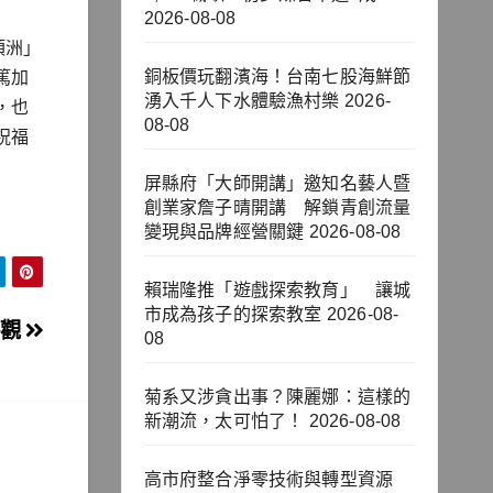
2026-08-08
頂洲」
銅板價玩翻濱海！台南七股海鮮節
篤加
湧入千人下水體驗漁村樂
2026-
，也
08-08
祝福
屏縣府「大師開講」邀知名藝人暨
創業家詹子晴開講 解鎖青創流量
變現與品牌經營關鍵
2026-08-08
賴瑞隆推「遊戲探索教育」 讓城
市成為孩子的探索教室
2026-08-
參觀
08
菊系又涉貪出事？陳麗娜：這樣的
新潮流，太可怕了！
2026-08-08
高市府整合淨零技術與轉型資源