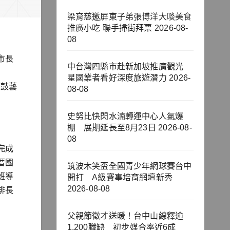
梁育慈邀屏東子弟張博洋大啖美食
推廣小吃 聯手掃街拜票
2026-08-
08
市長
中台灣四縣市赴新加坡推廣觀光
星國業者看好深度旅遊潛力
2026-
獅鼓藝
08-08
史努比快閃水湳轉運中心人氣爆
棚 展期延長至8月23日
2026-08-
08
完成
厝國
筑波木笑盃全國青少年網球賽台中
班導
開打 A級賽事培育網壇新秀
2026-08-08
排長
父親節徵才送暖！台中山線釋逾
1,200職缺 初步媒合率近6成