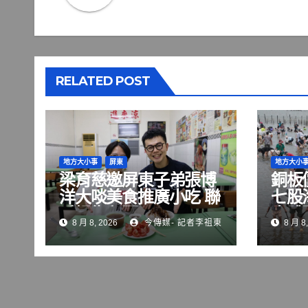
RELATED POST
地方大小事
屏東
地方大小
梁育慈邀屏東子弟張博
銅板
洋大啖美食推廣小吃 聯
七股
手掃街拜票
水體
8 月 8, 2026
今傳媒- 記者李祖東
8 月 8,