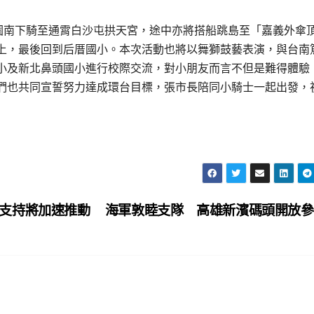
桃園南下騎至通霄白沙屯拱天宮，途中亦將搭船跳島至「嘉義外傘
上，最後回到后厝國小。本次活動也將以舞獅鼓藝表演，與台南
小及新北鼻頭國小進行校際交流，對小朋友而言不但是難得體驗
們也共同宣誓努力達成環台目標，張市長陪同小騎士一起出發，
支持將加速推動
海軍敦睦支隊 高雄新濱碼頭開放