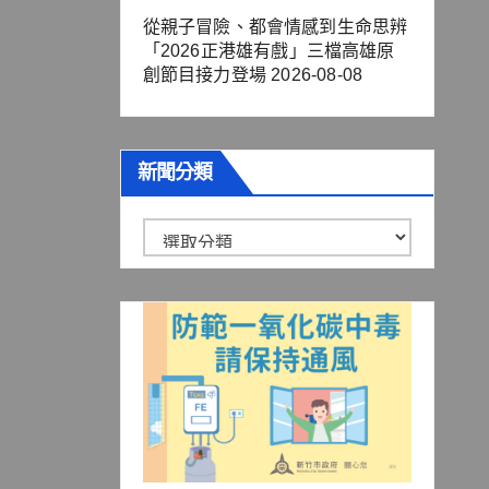
從親子冒險、都會情感到生命思辨
「2026正港雄有戲」三檔高雄原
創節目接力登場
2026-08-08
新聞分類
新
聞
分
類