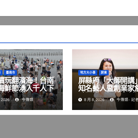
事
臺南市
地方大小事
屏東
價玩翻濱海！台南
屏縣府「大師開講
海鮮節湧入千人下
知名藝人暨創業家
驗漁村樂
晴開講 解鎖青創
 2026
今傳媒
8 月 8, 2026
今傳媒- 記
變現與品牌經營關