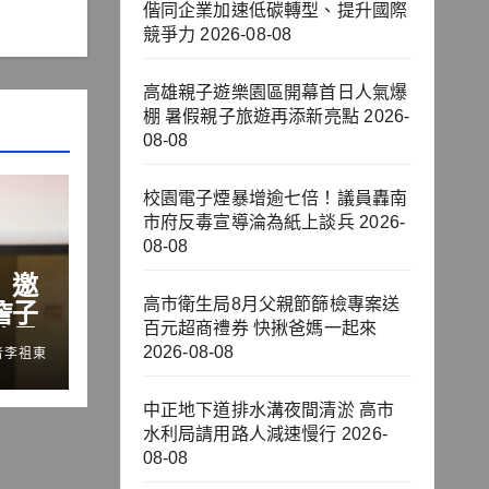
偕同企業加速低碳轉型、提升國際
競爭力
2026-08-08
高雄親子遊樂園區開幕首日人氣爆
棚 暑假親子旅遊再添新亮點
2026-
08-08
校園電子煙暴增逾七倍！議員轟南
市府反毒宣導淪為紙上談兵
2026-
08-08
」邀
高市衛生局8月父親節篩檢專案送
詹子
百元超商禮券 快揪爸媽一起來
流量
2026-08-08
者李祖東
鍵
中正地下道排水溝夜間清淤 高市
水利局請用路人減速慢行
2026-
08-08