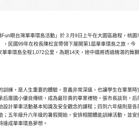
蹟Fun眼台灣單車環島活動」於３月9日上午在大園區啟程，桃園
」，民國99年在校長陳松宜帶領下展開第1屆單車環島之旅，今
次單車環島全程1,072公里，為期14天，途中還將透過精湛的舞
的訓練，是人生重要的體驗，意義非常深遠，也讓學生在畢業時
承后厝國小優良傳統，成為最珍貴的畢業禮物。張市長談到，后
始設計單車活動基本知識及安全觀念的課程；四到六年級則是各
動；五年級升六年級的暑假開始，安排相關體能訓練活動，並安
時達成單車環島夢想。