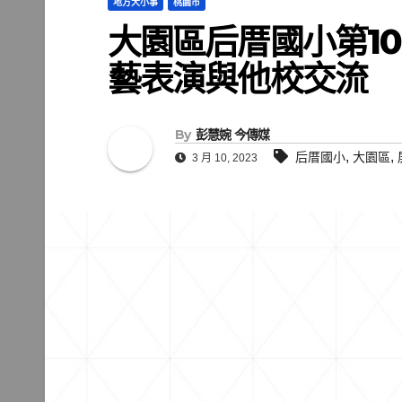
地方大小事
桃園市
大園區后厝國小第1
藝表演與他校交流
By
彭慧婉 今傳媒
,
,
后厝國小
大園區
3 月 10, 2023