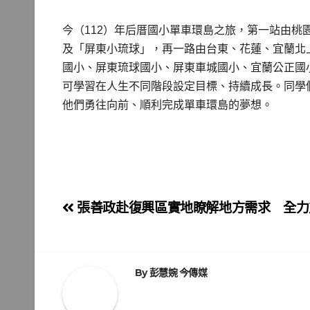
今（112）年后厝國小單車環島之旅，第一站由
及「屏東小琉球」，再一路由台東、花蓮、宜蘭北
國小、屏東琉球國小、屏東車城國小、宜蘭公正國
可學習在人生不同階段設定目標、持續成長。同學
他們勇往向前、順利完成單車環島的夢想。
文
張善政赴復興區實地瞭解地方需求 全力
章
導
By
彭慧婉 今傳媒
覽