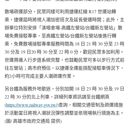
散場疏運部分，民眾同樣可利用捷運紅線 R17 世運站轉
乘，捷運屆時將視人潮加密班次及延長營運時間；此外，主
辦單位特別安排「演唱會場-高鐵左營站/台鐵新左營站」散
場免費接駁專車，至高鐵左營站/台鐵新左營站後進行轉
乘，免費散場接駁專車服務時間為 18 日 21 時 30 分至 23 時
30 分及 19 日20 時 30 分至 22 時 0 分，歡迎民眾多加利用。
世運周邊人行步道系統完整，也鼓勵民眾可多以步行方式前
往左營站；高市府預估，以捷運全運能搭配接駁車情況下，
約2小時可完成主要人潮疏運作業。
另台鐵為服務外地歌迷，分別加開 18 日 23 時 30 分及 19 日
22 時 30 分的北上列車，詳細列車資訊請至台鐵網頁
(
https://www.railway.gov.tw/
)查詢，相關交通管制及疏運措施
於活動當日將視人潮狀況彈性調整並依現場執行措施為主。
(圖/ 高雄市政府交通局 提供)