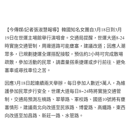
【今傳媒/記者張淑慧報導】韓國知名女團自3月18日到3月
19日在世運主場館舉行演唱會。交通局提醒，世運大道8-24
時實施交通管制，周邊道路可能壅塞，建議改道；因應人潮
眾多，已規劃捷運全運搭配接駁，預估約2小時可完成散場
疏散，參加活動的民眾，請盡量搭乘捷運或步行前往、避免
塞車或尋找車位之苦。
因應3月18日起連續兩天舉辦，每日參加人數近5萬人，為維
護參加民眾步行安全，世運大道每日8~24時將實施交通管
制，交通局預測左楠路、翠華路、軍校路、國道10號將有壅
塞情形，建議南北向改道至民族路、博愛路、高鐵路，東西
向改道至加昌路、新莊一路、水管路。