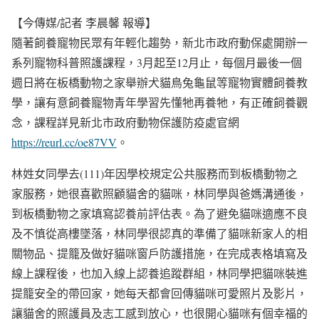
【今傳媒/記者 李晨馨 報導】
隨著飼養寵物民眾有年輕化趨勢，新北市政府動保處開辦一
系列寵物科普照護課程，3月起至12月止，每個月最後一個
週日將在板橋動物之家舉辦犬貓鳥兔龜鼠等寵物實體飼養教
學，讓有意飼養寵物青年學習先懂牠再養牠，有正確飼養觀
念，課程詳見新北市政府動物保護防疫處官網
https://reurl.cc/oe87VV
。
林姓女同學去(111)年因學校規定公共服務而到板橋動物之
家服務，她很喜歡照顧貓舍的貓咪，林同學與爸媽溝通後，
到板橋動物之家填寫認養前評估表。為了避免貓咪適應不良
及不慎從高樓墜落，林同學很認真的準備了貓咪新家人的相
關物品、提籠及做好貓咪窗戶防護措施，在完成表格填寫及
線上課程後，也加入線上認養追蹤群組，林同學把貓咪裝進
提籠安全的帶回家，她每天都會回傳貓咪可愛照片及影片，
讓貓舍的照護員及志工感到放心，也很開心貓咪有個幸福的