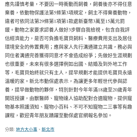
應先謹慎考量，不要因一時衝動而飼養，飼養後亦不得任意
棄養，依動物保護法第5條第3項規定，飼主不得棄養動物，
違者可依同法第29條第1項第1款處新臺幣3萬至15萬元罰
鍰。動物之家要求認養人做好3步驟自我檢視，包含自我評
估經濟能力，是否可負擔毛寶貝飼料、醫療費用支出及居住
環境安全的佈置費用；應與家人先行溝通建立共識，務必與
同住者溝通完善獲得同意才不會造成紛爭；先做好生涯規劃
也很重要，未來有很多選擇例如出國、結婚及到外地工作
等，毛寶貝始終就只有主人，提早規劃才能提供毛寶貝永遠
溫暖的家。新北市動保處表示，為讓更多年輕世代參與認
養，提早做動物的夥伴，特別針對今年年滿18歲至20歲青年
開班授課，由獸醫師、寵物達人協助配對合適寵物，提供寵
物基本照護須知、寵物小百科、不可不知寵物二三事等有趣
課程，歡迎青年朋友踴躍至動保處官網報名參加。
分類:
地方大小事
、
新北市