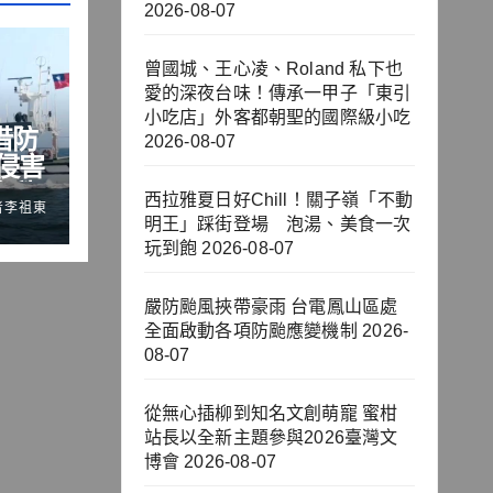
2026-08-07
曾國城、王心凌、Roland 私下也
愛的深夜台味！傳承一甲子「東引
小吃店」外客都朝聖的國際級小吃
借防
2026-08-07
侵害
際秩
西拉雅夏日好Chill！關子嶺「不動
者李祖東
明王」踩街登場 泡湯、美食一次
玩到飽
2026-08-07
嚴防颱風挾帶豪雨 台電鳳山區處
全面啟動各項防颱應變機制
2026-
08-07
從無心插柳到知名文創萌寵 蜜柑
站長以全新主題參與2026臺灣文
博會
2026-08-07