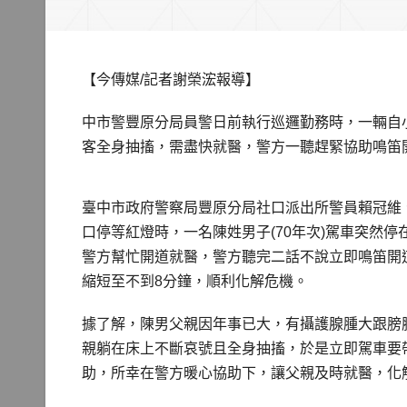
【今傳媒/記者謝榮浤報導】
中市警豐原分局員警日前執行巡邏勤務時，一輛自
客全身抽搐，需盡快就醫，警方一聽趕緊協助鳴笛
臺中市政府警察局豐原分局社口派出所警員賴冠維
口停等紅燈時，一名陳姓男子(70年次)駕車突然停
警方幫忙開道就醫，警方聽完二話不說立即鳴笛開
縮短至不到8分鐘，順利化解危機。
據了解，陳男父親因年事已大，有攝護腺腫大跟膀
親躺在床上不斷哀號且全身抽搐，於是立即駕車要
助，所幸在警方暖心協助下，讓父親及時就醫，化