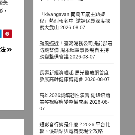
緊急
形，
「kivangavan 南島五感主題遊
程」熱烈報名中 邀請民眾深度探
索大武山
2026-08-07
颱風逼近！臺灣港務公司提前部署
不法
防颱整備 周永暉董事長親自主持
應變整備會議
2026-08-07
長壽新經濟崛起 馬光醫療網首度
參展高齡健康博覽會
2026-08-07
高雄2026城鎮韌性演習 副總統蕭
美琴視察應變整備成果
2026-08-
07
短影音行銷是什麼？2026 平台比
較、優缺點與電商變現全攻略