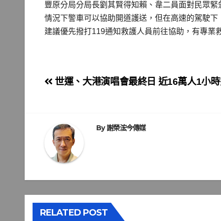
豐原分局分局長劉其賢得知賴、韋二員面對民眾緊
情況下警車可以協助開道護送，但在高速的駕駛下
建議優先撥打119通知救護人員前往協助，有專
文
世運、大港演唱會最終日 近16萬人1小
章
導
By
謝榮浤今傳媒
覽
RELATED POST