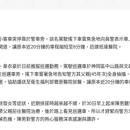
小客車突停靠於警車旁，該名駕駛搖下車窗焦急地向員警表示車
開道，讓原本近20分鐘的車程縮短至8分鐘，迅速抵達醫院。
、韋衣豪於日前擔服巡邏勤務，駕駛巡邏車於神岡區中山路與文
在巡邏車旁，搖下車窗著急地告知警方其父親(45年次)全身抽搐
道，協助護送至衛生福利部豐原醫院就醫，讓原本近20分鐘的車
胱發炎等症狀，近期排尿時越來越不順，於30日早上起來陳男聽
帶父親前往醫院治療，後於路上看見巡邏車，所以才趕緊向警方
解危機，陳男對警方的熱心服務深表感謝與讚許。