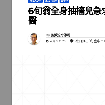
地方大小事
生活、品味
臺中市
6旬翁全身抽搐兒急
醫
By
謝榮浤今傳媒
,
社口派出所
臺中市
4 月 3, 2023