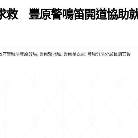
求救 豐原警鳴笛開道協助
,
,
,
政府警察局豐原分局
警員賴冠維
警員韋衣豪
豐原分局分局長劉其賢