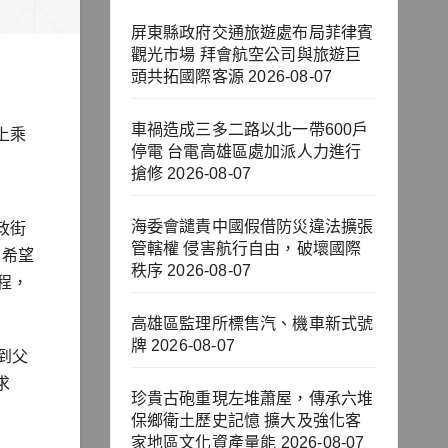
屏東縣政府交通旅遊處布局菲律賓
觀光市場 拜會航空公司與旅遊巨
頭共拓國際客源
2026-08-07
車禍造成三多二路以北一帶600戶
上乘
停電 台電高雄區處加派人力進行
搶修
2026-08-07
海委會譴責中國假借防災違法擴張
政街
管轄權 侵害航行自由，破壞國際
，希望
秩序
2026-08-07
程，
高雄區監理所標售汽、機車新式號
牌
2026-08-07
到父
求
珍貴古砲重現左堆蕭屋，傳承六堆
保鄉衛土歷史記憶 擴大及強化客
家地區文化資產量能
2026-08-07