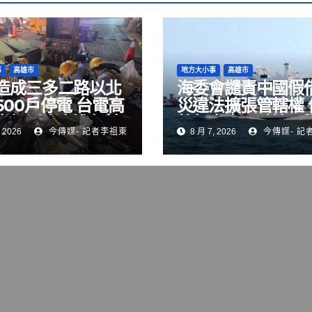
事
高雄市
地方大小事
高雄市
造成三多二路以北
海委會譴責中國假
600戶停電 台電高
災違法擴張管轄權 
處加派人力進行搶
航行自由，破壞國
 2026
今傳媒- 記者李祖東
8 月 7, 2026
今傳媒- 記
序