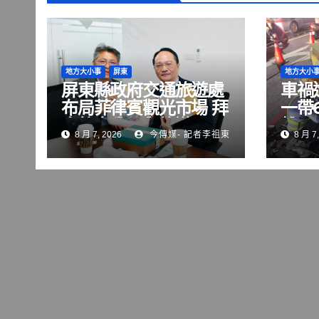
地方大小事
屏東
地方大小
屏東縣政府交通旅遊處
車禍
布局菲律賓觀光市場 拜
一帶
會航空公司與旅遊巨頭
雄區
8 月 7, 2026
今傳媒- 記者李祖東
8 月 7,
共拓國際客源
修