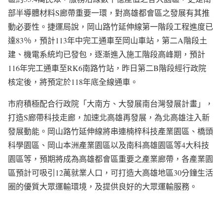
部半導體材料S廊帶重要一環，對高雄都會區之發展有其推
動必要性。捷運局說，岡山路竹延伸線第一階段工程進度已
達83％，預計113年中完工通車至岡山車站，第二A階段土
建、機電系統均已發包，逐漸進入施工階段高峰期，預計
116年完工通車至RK6南路竹站，昨日第二B階段經行政院
核定後，將預定於118年底全線通車。
市府積極配合行政院「大南方、大發展南台灣發展計畫」，
打造S廊帶科技走廊，加速北高雄再發展，為北高雄注入新
發展動能。岡山路竹延伸線將串連楠梓科技產業園區、橋頭
科學園區、岡山本洲產業園區以及南科高雄園區等4大科技
園區等，預期將成為高雄都會區重要之產業廊帶，各產業園
區預計可吸引12萬就業人口，可打造大高雄地區30分鐘生活
圈的優質大眾運輸環境，及提供良好的大眾運輸服務。