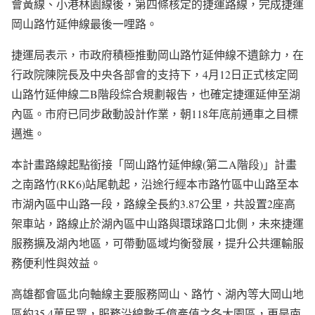
會黃線、小港林園線後，第四條核定的捷運路線，完成捷運
岡山路竹延伸線最後一哩路。
捷運局表示，市政府積極推動岡山路竹延伸線不遺餘力，在
行政院陳院長及中央各部會的支持下，4月12日正式核定岡
山路竹延伸線二B階段綜合規劃報告，也確定捷運延伸至湖
內區。市府已同步啟動設計作業，朝118年底前通車之目標
邁進。
本計畫路線起點銜接「岡山路竹延伸線(第二A階段)」計畫
之南路竹(RK6)站尾軌起，沿途行經本市路竹區中山路至本
市湖內區中山路一段，路線全長約3.87公里，共設置2座高
架車站，路線止於湖內區中山路與環球路口北側，未來捷運
服務擴及湖內地區，可帶動區域均衡發展，提升公共運輸服
務便利性與效益。
高雄都會區北向軸線主要服務岡山、路竹、湖內等大岡山地
區約35.4萬民眾，服務沿線數千億產值之各大園區，更是南