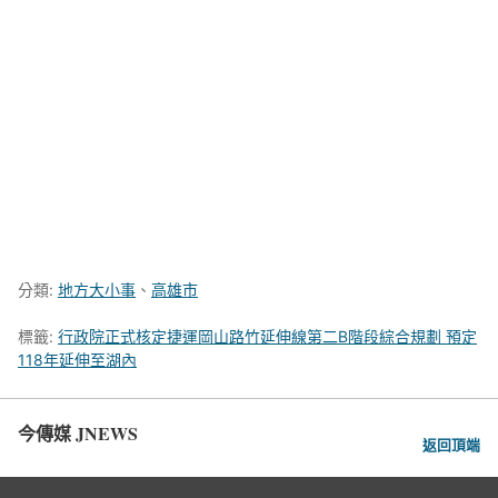
分類:
地方大小事
、
高雄市
標籤:
行政院正式核定捷運岡山路竹延伸線第二B階段綜合規劃 預定
118年延伸至湖內
今傳媒 JNEWS
返回頂端