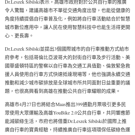
Dr.Leszek Sibilski表示，高雄市政府對於公共自行車的推廣
令人驚豔，建議高雄市不單從交通角度出發，也能從健康的
角度持續提倡自行車普及化，例如將自行車活動結合於智慧
城市數位應用中，讓人民在使用智慧科技中也能生活得更開
心、更長壽。
Dr.Leszek Sibilski並提出3個國際城市的自行車推動方式給市
府參考，包括哥倫比亞波哥大的封街自行車及步行活動、美
國華盛頓特區的警察以自行車為交通工具值勤、倫敦緊急救
援人員使用自行車方式快速抵達現場等，他也強調永續交通
推動和減少城市碳排放是全球城市所共同面對日益重要的議
題，也很高興看到高雄在推動公共自行車耀眼的成果。
高雄市4月27日也將結合Maas推出399通勤月票吸引更多民
眾使用大眾運輸及高雄YouBike 2.0公共自行車，共同響應節
能減碳綠生活，市府也將借重Dr.Leszek Sibilski於國際上推
廣自行車的寶貴經驗，持續推廣自行車這項環保低碳綠色運