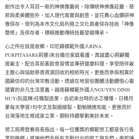
創作出令人耳目一新的神佛像藝術，除傳統神佛像莊嚴、慈
悲與柔美體態外，加入現代寫實與創意，並花費心血鑽研神
像保存，榮列為本市文化局列冊之文化資產保存技術「神像
整修」及保存者，積極推動傳統技藝發揚傳承。
心之所在就是故鄉，印尼籍模範外國人RINA
PURPITASARI(莉娜)來台擔任家庭看護，真誠盡心照顧獨
居雇主，配合其茹素飲食習慣並專研健康料理，享受陪伴雇
主散心與協助慈善資源回收的相依時光，更進而參與相異於
國籍信仰的台灣宗教活動，透過在地習俗團體活動體悟心靈
踏實的非凡生活意義。越南籍模範外國人NGUYEN DINH
HUY(阮庭輝)任職製造業，自初來台時的忐忑懵懂，日積月
累每天學習3句中文及製圖繪製，勤勉精進知能，更進而於
台灣落地生根成家立業，期盼持續擘劃美好未來。
勞工局周登春局長指出，每一位獲獎的模範勞工都是各行各
業的楷模，感謝他們及所有辛勤付出的勞工朋友們，串起讓