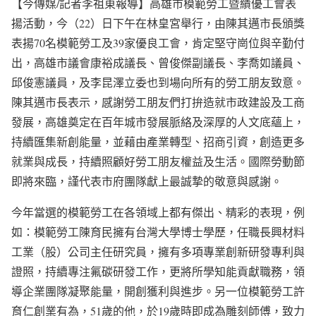
【今傳媒/記者李祖東報導】高雄市模範勞工暨績優工會表
揚活動，今（22）日下午在林皇宮舉行，由陳其邁市長頒獎
表揚70名模範勞工及39家優良工會，肯定堅守崗位與辛勤付
出，高雄市議會康裕成議長、曾俊傑副議長、李喬如議員、
邱俊憲議員，及李昆澤立委也到場向所有的勞工朋友致意。
陳其邁市長表示，感謝勞工朋友們打拚造就市政建設及工商
發展，高雄奠定在百年城市發展脈絡及深厚的人文底蘊上，
持續匯集新創能量，並藉由產業轉型、招商引資，創造更多
就業與成長，持續照顧好勞工朋友權益及生活。國際勞動節
即將來臨，謹代表市府團隊獻上最誠摯的敬意與感謝。
今年當選的模範勞工在各領域上都有傑出、精彩的表現，例
如：模範勞工陳育民擁有台灣大學博士學歷，任職長興材料
工業（股）公司主任研究員，擁有多項專業創新研發專利與
證照，持續專注氟碳研發工作，更將所學知能貢獻職務，領
導企業團隊凝聚能量，開創獲利與進步。另一位模範勞工許
育仁創業有為，51歲的他，於19歲時即成為雕刻師傅，致力